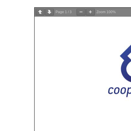
Page
1
/
3
Zoom
100%