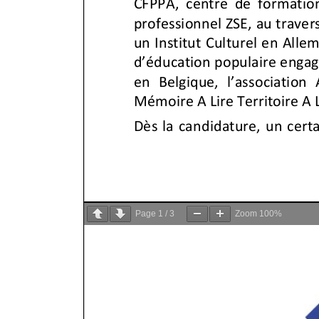
Page
1
/
3
Zoom
100%