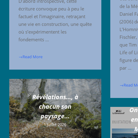
D’abord introspective, cette
de la Mé
écriture convoque peu à peu le
Daniel F
factuel et l’imaginaire, retraçant
(2006) d
une vie en construction, une quête
L’Homniv
où s’expérimentent les
Fischler,
fondements …
que Tim 
Life of L
→Read More
figure d
par …
→Read M
Révélations…, à
chacun son
On 
paysage…
en
1 juillet 2026
M