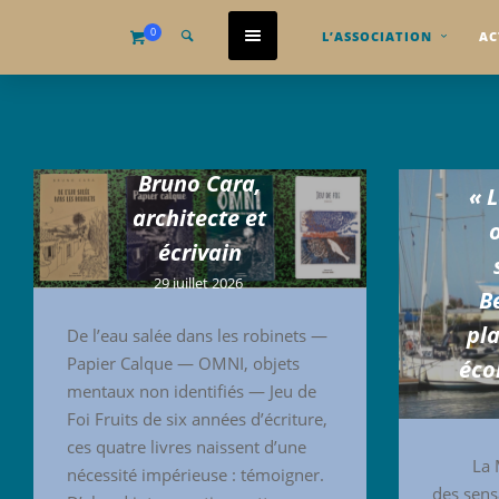
0
L’ASSOCIATION
AC
Bruno Cara,
« 
architecte et
écrivain
29 juillet 2026
B
pla
De l’eau salée dans les robinets —
Papier Calque — OMNI, objets
éco
mentaux non identifiés — Jeu de
Foi Fruits de six années d’écriture,
ces quatre livres naissent d’une
La Médi
nécessité impérieuse : témoigner.
des sens