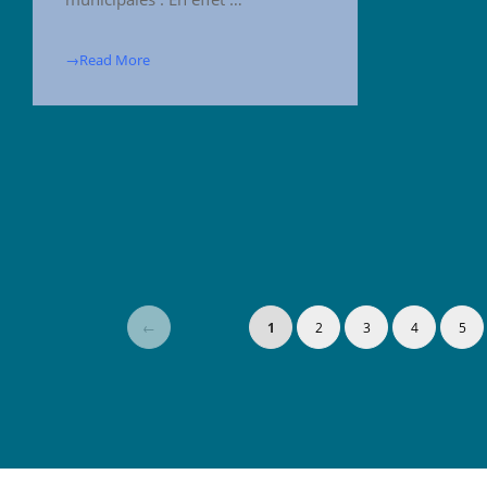
→Read More
←
1
2
3
4
5