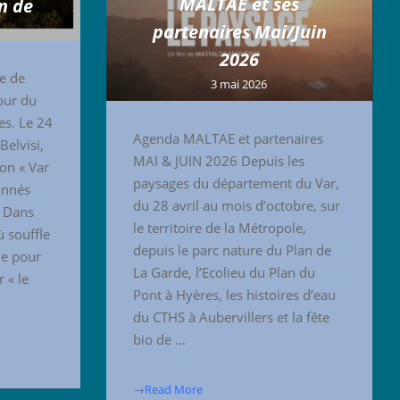
MALTAE et ses
n de
partenaires Mai/Juin
2026
e de
3 mai 2026
our du
es. Le 24
Agenda MALTAE et partenaires
Belvisi,
MAI & JUIN 2026 Depuis les
ion « Var
paysages du département du Var,
onnés
du 28 avril au mois d’octobre, sur
« Dans
le territoire de la Métropole,
ù souffle
depuis le parc nature du Plan de
le pour
La Garde, l’Ecolieu du Plan du
 « le
Pont à Hyères, les histoires d’eau
du CTHS à Aubervillers et la fête
bio de …
→Read More