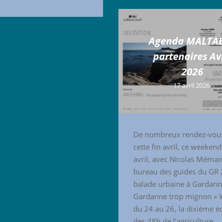
Agenda MALTAE
partenaires Av
2026
17 avril 2026
De nombreux rendez-vou
cette fin avril, ce weeken
avril, avec Nicolas Mémai
bureau des guides du GR 
balade urbaine à Gardan
Gardanne trop mignon »
du 24 au 26, la dixième é
des 48h de l’agriculture