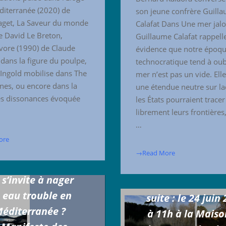
diterranée (2020) de
son jeune confrère Guill
aget, La Saveur du monde
Calafat Dans Une mer jal
e David Le Breton,
Guillaume Calafat rappell
ore (1990) de Claude
évidence que notre époq
 dans la figure du poulpe,
technocratique tend à oubl
Ingold mobilise dans The
mer n’est pas un vide. Elle
ines, ou encore dans la
une étendue neutre sur la
es dissonances évoquée
les États pourraient tracer
librement leurs frontières
…
ore
→Read More
s’invite à nager
Lecture de pays
 eau trouble en
suite : le 24 juin
éditerranée ?
à 11h à la Maiso