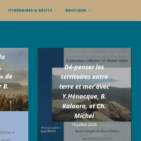
ITINÉRAIRES & RÉCITS
BOUTIQUE
la
,
Dé-penser les
 » de
territoires entre
r B.
terre et mer avec
Y.Hénocque, B.
Kalaora, et Ch.
Michel
16 juillet 2026
toire »
 avec