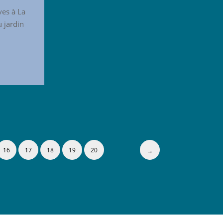
es à La
u jardin
16
17
18
19
20
→