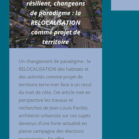
résilient, changeons
de paradigme : la
RELOCALISATION
comme projet de
territoire
20 avril 2026
Un changement de paradigme : la
RELOCALISATION des habitats et
des activités comme projet de
territoire terre-mer face à un recul
du trait de côte. Cet article met en
perspective les travaux et
recherches de Jean-Louis Pacitto,
architecte urbaniste sur ces sujets
devenus d’une forte actualité en
pleine campagne des élections
municipales . En effet …