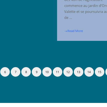
commence au jardin d’Orv
Valette et se poursuivra a
de …
→Read More
6
7
8
9
10
11
12
13
14
15