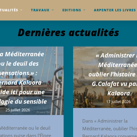
TUALITÉS
TRAVAUX
EDITIONS
ARPENTER LES LIVRES
Dernières actualités
La Méditerranée
« Administrer 
ou le deuil des
Méditerranée
sensations » :
oublier l’histoire
ernard Kalaora
G.Calafat vu pa
ide ici pour une
Kalaora
logie du sensible
17 juillet 2026
25 juillet 2026
Dans « Administrer la
terranée ou le deuil
Méditerranée, oublier l’his
ations puise dans l’Éloge
Bernard Kalaora converse