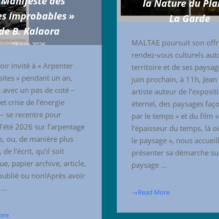
 Manifeste des
la Nature du Pla
es improbables »
La Garde
de B. Kalaora
7 juin 2026
MALTAE poursuit son offr
23 juin 2026
rendez-vous culturels aut
oir invité à « Arpenter
territoire et de ses paysag
 sites » pendant un an,
juin prochain, à 11h, Jean 
avec un pas de coté –
artiste auteur de l’exposit
et crise de l’énergie
éternel, des paysages faç
 – se recentre pour
par le temps » et du film 
l’été 2026 sur l’arpentage
l’épaisseur du temps, là o
es, ou, de manière plus
le paysage », nous accueil
de l’écrit, qu’il soit
présenter sa démarche sur
e, papier archive, article,
paysage …
, publié ou non!Après avoir
n …
→Read More
ore