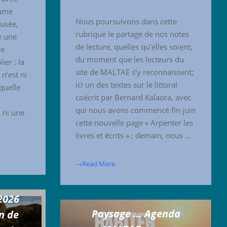
aume
Nous poursuivons dans cette
ousée,
rubrique le partage de nos notes
e une
de lecture, quelles qu’elles soient,
ue
du moment que les lecteurs du
ier : la
site de MALTAE s’y reconnaissent;
 n’est ni
ici un des textes sur le littoral
quelle
coécrit par Bernard Kalaora, avec
qui nous avons commencé fin juin
, ni une
cette nouvelle page » Arpenter les
livres et écrits » ; demain, nous …
→Read More
age,
 2026
Paysage … Agenda
n de