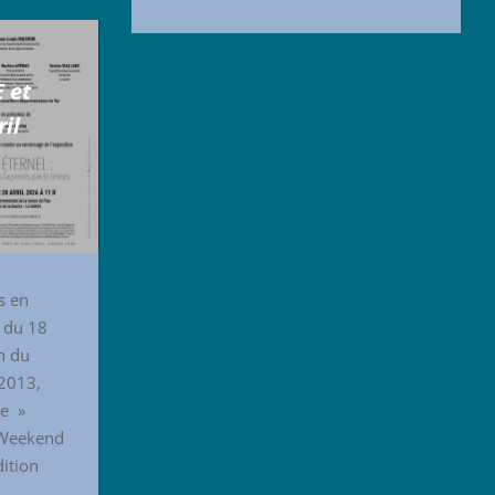
 et
ril
s en
d du 18
n du
2013,
ne »
 Weekend
dition