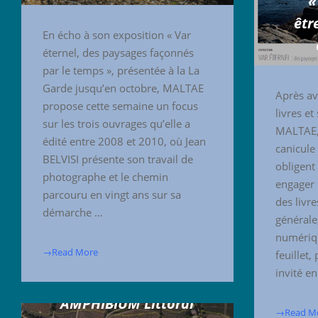
«
êtr
En écho à son exposition « Var
éternel, des paysages façonnés
par le temps », présentée à la La
Garde jusqu’en octobre, MALTAE
Après av
propose cette semaine un focus
livres et
sur les trois ouvrages qu’elle a
MALTAE, 
édité entre 2008 et 2010, où Jean
canicule 
BELVISI présente son travail de
obligent
photographe et le chemin
engager 
parcouru en vingt ans sur sa
des livr
démarche …
générale, 
numériqu
→Read More
feuillet
invité e
AMPHIBIUM Littoral
→Read M