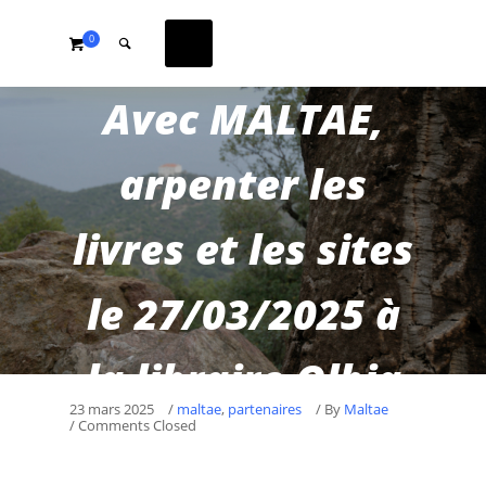
0
Avec MALTAE,
arpenter les
livres et les sites
le 27/03/2025 à
la libraire Olbia
23 mars 2025
/
maltae
,
partenaires
/
By
Maltae
/ Comments Closed
à Hyères