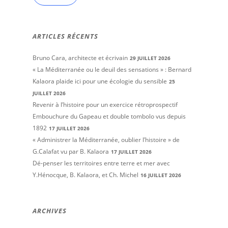
ARTICLES RÉCENTS
Bruno Cara, architecte et écrivain
29 JUILLET 2026
« La Méditerranée ou le deuil des sensations » : Bernard
Kalaora plaide ici pour une écologie du sensible
25
JUILLET 2026
Revenir à l’histoire pour un exercice rétroprospectif
Embouchure du Gapeau et double tombolo vus depuis
1892
17 JUILLET 2026
« Administrer la Méditerranée, oublier l’histoire » de
G.Calafat vu par B. Kalaora
17 JUILLET 2026
Dé-penser les territoires entre terre et mer avec
Y.Hénocque, B. Kalaora, et Ch. Michel
16 JUILLET 2026
ARCHIVES