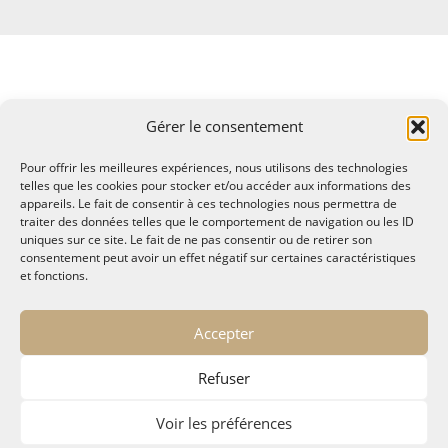
Gérer le consentement
Pour offrir les meilleures expériences, nous utilisons des technologies
telles que les cookies pour stocker et/ou accéder aux informations des
appareils. Le fait de consentir à ces technologies nous permettra de
traiter des données telles que le comportement de navigation ou les ID
uniques sur ce site. Le fait de ne pas consentir ou de retirer son
consentement peut avoir un effet négatif sur certaines caractéristiques
et fonctions.
© MALTAE, Mémoire A Lire, Territoire A l'Ecoute / 1995-
Accepter
2025
32, chemin Saint Lazare - Hyères 83400
Refuser
maltae2(arobase)gmail.com
Politique de confidentialité
Voir les préférences