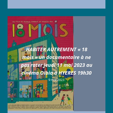
HABITER AUTREMENT « 18
mois » un documentaire à ne
pas rater jeudi 11 mai 2023 au
cinéma Olbia à HYERES 19h30
9 mai 2023