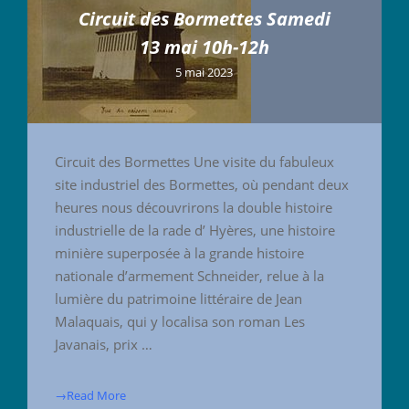
Circuit des Bormettes Samedi
13 mai 10h-12h
5 mai 2023
Circuit des Bormettes Une visite du fabuleux
site industriel des Bormettes, où pendant deux
heures nous découvrirons la double histoire
industrielle de la rade d’ Hyères, une histoire
minière superposée à la grande histoire
nationale d’armement Schneider, relue à la
lumière du patrimoine littéraire de Jean
Malaquais, qui y localisa son roman Les
Javanais, prix …
→Read More