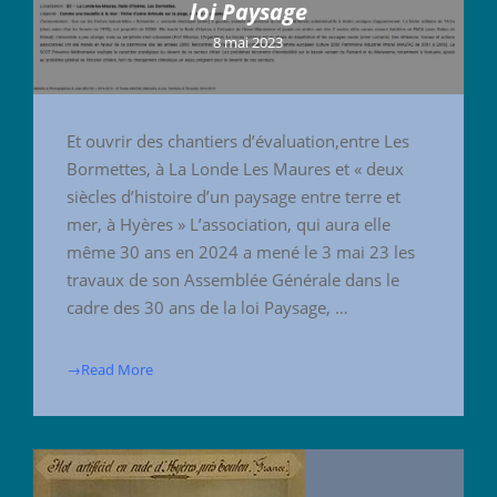
loi Paysage
8 mai 2023
Et ouvrir des chantiers d’évaluation,entre Les
Bormettes, à La Londe Les Maures et « deux
siècles d’histoire d’un paysage entre terre et
mer, à Hyères » L’association, qui aura elle
même 30 ans en 2024 a mené le 3 mai 23 les
travaux de son Assemblée Générale dans le
cadre des 30 ans de la loi Paysage, …
→Read More