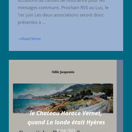
occasions de caisses de résonance pour les
messages communs. Prochain RVS au Luc, le
1er juin Les deux associations seront donc
présentes à …
→Read More
le Chateau Horace Vernet,
quand La londe était Hyères
9 mai 2023