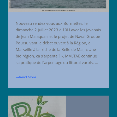
Nouveau rendez vous aux Bormettes, le
dimanche 2 juillet 2023 à 10H avec les javanais
de Jean Malaquais et le projet de Naval Groupe
Poursuivant le débat ouvert à la Région, à
Marseille à la friche de la Belle de Mai, « Une
bio région, ca s’arpente ? », MALTAE continue
sa pratique de l’arpentage du littoral varois, …
→Read More