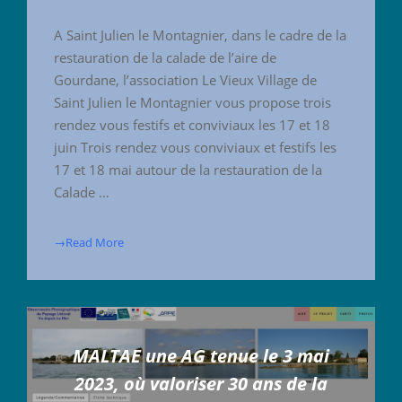
A Saint Julien le Montagnier, dans le cadre de la
restauration de la calade de l’aire de
Gourdane, l’association Le Vieux Village de
Saint Julien le Montagnier vous propose trois
rendez vous festifs et conviviaux les 17 et 18
juin Trois rendez vous conviviaux et festifs les
17 et 18 mai autour de la restauration de la
Calade …
→Read More
MALTAE une AG tenue le 3 mai
2023, où valoriser 30 ans de la