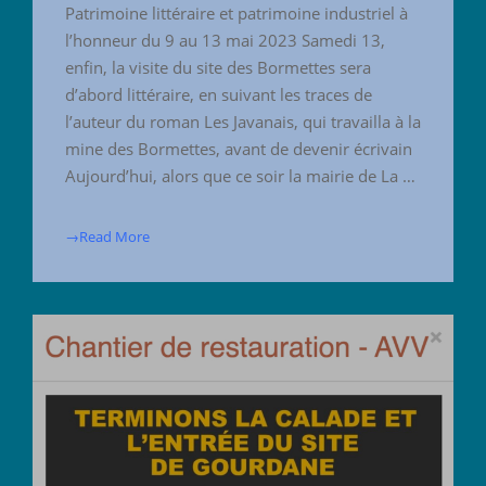
Patrimoine littéraire et patrimoine industriel à
l’honneur du 9 au 13 mai 2023 Samedi 13,
enfin, la visite du site des Bormettes sera
d’abord littéraire, en suivant les traces de
l’auteur du roman Les Javanais, qui travailla à la
mine des Bormettes, avant de devenir écrivain
Aujourd’hui, alors que ce soir la mairie de La …
→Read More