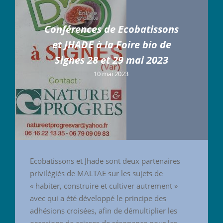
Conférences de Ecobatissons
et JHADE à la Foire bio de
Signes 28 et 29 mai 2023
10 mai 2023
Ecobatissons et Jhade sont deux partenaires
privilégiés de MALTAE sur les sujets de
« habiter, construire et cultiver autrement »
avec qui a été développé le principe des
adhésions croisées, afin de démultiplier les