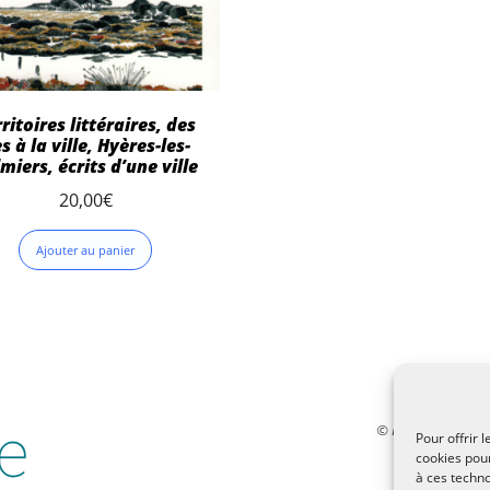
ritoires littéraires, des
es à la ville, Hyères-les-
miers, écrits d’une ville
20,00
€
Ajouter au panier
© MALTAE, Mémoire 
Pour offrir 
32, chemi
cookies pour
à ces techn
malt