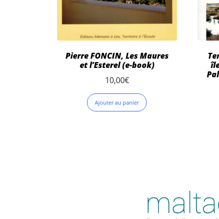
Pierre FONCIN, Les Maures
Ter
et l’Esterel (e-book)
îl
Pal
10,00
€
Ajouter au panier