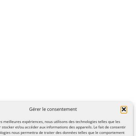
Gérer le consentement
A Lire, Territoire A l'Ecoute / 1995-2025
les meilleures expériences, nous utilisons des technologies telles que les
n Saint Lazare - Hyères 83400
 stocker et/ou accéder aux informations des appareils. Le fait de consentir
ologies nous permettra de traiter des données telles que le comportement
ae2(arobase)gmail.com