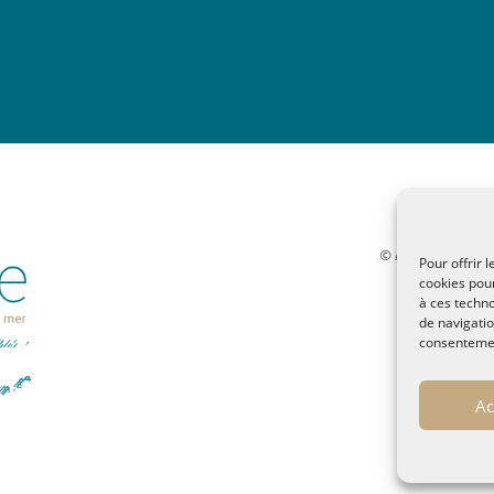
© MALTAE, Mémoire 
Pour offrir 
32, chemi
cookies pour
malt
à ces techn
de navigatio
Pol
consentement
Ac