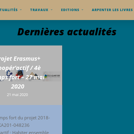
TUALITÉS
TRAVAUX
EDITIONS
ARPENTER LES LIVRES
Dernières actualités
rojet Erasmus+
oopér’actif / 4è
ps fort – 27 mai
2020
21 mai 2020
ps fort du projet 2018-
KA201-048236
actif : Habiter ensemble