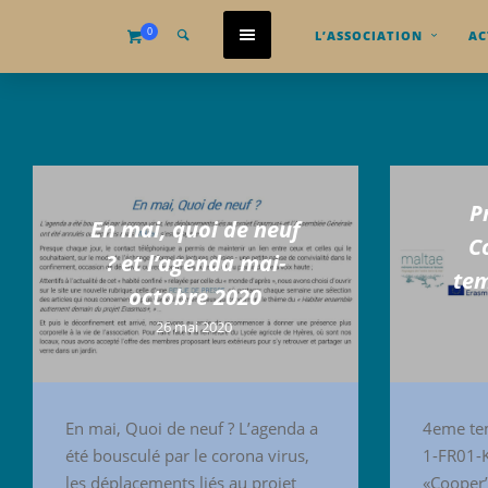
0
L’ASSOCIATION
AC
P
En mai, quoi de neuf
C
? et l’agenda mai-
tem
octobre 2020
26 mai 2020
En mai, Quoi de neuf ? L’agenda a
4eme tem
été bousculé par le corona virus,
1-FR01-
les déplacements liés au projet
«Cooper’