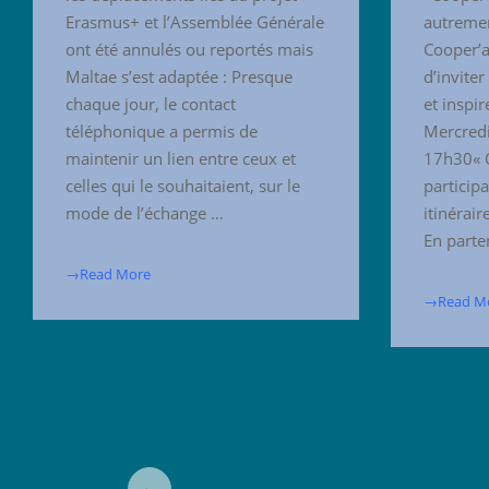
Erasmus+ et l’Assemblée Générale
autremen
ont été annulés ou reportés mais
Cooper’a
Maltae s’est adaptée : Presque
d’inviter
chaque jour, le contact
et inspi
téléphonique a permis de
Mercred
maintenir un lien entre ceux et
17h30« Q
celles qui le souhaitaient, sur le
participa
mode de l’échange …
itinérair
En parten
→Read More
→Read M