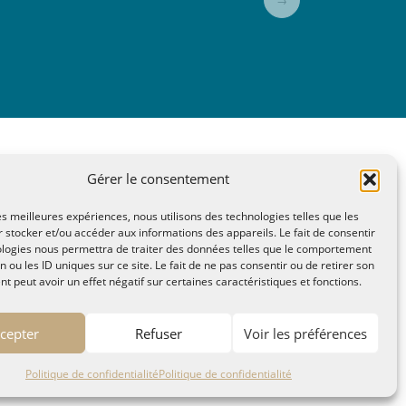
→
Gérer le consentement
A Lire, Territoire A l'Ecoute / 1995-2025
les meilleures expériences, nous utilisons des technologies telles que les
n Saint Lazare - Hyères 83400
 stocker et/ou accéder aux informations des appareils. Le fait de consentir
ae2(arobase)gmail.com
ologies nous permettra de traiter des données telles que le comportement
n ou les ID uniques sur ce site. Le fait de ne pas consentir ou de retirer son
itique de confidentialité
 peut avoir un effet négatif sur certaines caractéristiques et fonctions.
cepter
Refuser
Voir les préférences
Politique de confidentialité
Politique de confidentialité