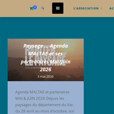
0
L’ASSOCIATION
AC
Paysage … Agenda
MALTAE et ses
partenaires Mai/Juin
2026
3 mai 2026
Agenda MALTAE et partenaires
MAI & JUIN 2026 Depuis les
paysages du département du Var,
du 28 avril au mois d’octobre, sur