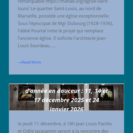
remarquable https://maltae.org/eglise-saint-
louis/ Le quartier Saint-Louis, au nord de
Marseille, possède une église exceptionnelle.
Sous l’épiscopat de Mgr Dubourg (1928-1936),
l’abbé Pourtal initie le projet qui remplace
l’ancienne église. Il sollicite l’architecte Jean-
Louis Sourdeau, …
→Read More
Quatre dates pour un passage
d’année en douceur : 11, 14 et
17 décembre 2025 et 24
janvier 2026
10 décembre 2025
le jeudi 11 décembre, à 18h Jean Louis Pacitto
et Odile Jacquemin seront à la rencontre des