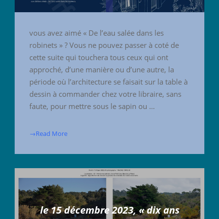
vous avez aimé « De l’eau salée dans les
robinets » ? Vous ne pouvez passer à coté de
cette suite qui touchera tous ceux qui ont
approché, d’une manière ou d’une autre, la
période où l’architecture se faisait sur la table à
dessin à commander chez votre libraire, sans
faute, pour mettre sous le sapin ou …
→Read More
le 15 décembre 2023, « dix ans