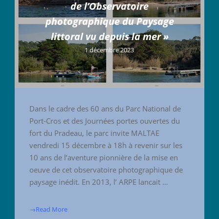
de l’Observatoire
photographique du Paysage
littoral vu depuis la mer »
1 décembre 2023
Dans le cadre des 60 ans du Parc National de
Port-Cros et des Journées portes ouvertes du
fort du Pradeau, le parc invite MALTAE
vendredi 15 décembre à 18h à revenir sur les
10 ans de l’aventure pionnière de la mise en
oeuve de cet observatoire photographique de
paysage inédit. En 2013, l’ ARPE lancait …
→Read More