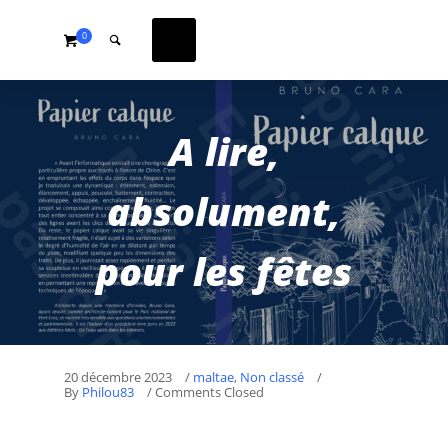
0
A lire,
absolument,
pour les fêtes
20 décembre 2023
/
maltae
,
Non classé
/
By
Philou83
/ Comments Closed