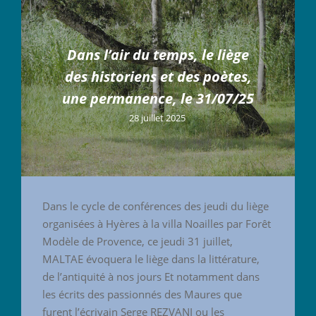
Dans l’air du temps, le liège
des historiens et des poètes,
une permanence, le 31/07/25
28 juillet 2025
Dans le cycle de conférences des jeudi du liège
organisées à Hyères à la villa Noailles par Forêt
Modèle de Provence, ce jeudi 31 juillet,
MALTAE évoquera le liège dans la littérature,
de l’antiquité à nos jours Et notamment dans
les écrits des passionnés des Maures que
furent l’écrivain Serge REZVANI ou les