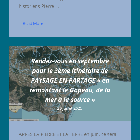
historiens Pierre …
→Read More
Rendez-vous en septembre
pour le 3ème itinéraire de
PAYSAGE EN PARTAGE « en
remontant le Gapeau, de la
mer à la source »
26 juillet 2025
APRES LA PIERRE ET LA TERRE en juin, ce sera