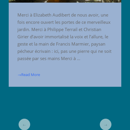
Merci à Elizabeth Audibert de nous avoir, une
fois encore ouvert les portes de ce merveilleux
jardin. Merci à Philippe Terrail et Christian
Girier d’avoir immortalisé la voix et l’allure, le
geste et la main de Francis Marmier, paysan
pécheur écrivain : ici, pas une pierre qui ne soit
passée par ses mains Merci à …
→Read More
←
→