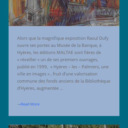
Alors que la magnifique exposition Raoul Dufy
ouvre ses portes au Musée de la Banque, à
Hyères, les éditions MALTAE sont fières de
« réveiller » un de ses premiers ouvrages,
publié en 1999, » Hyères – les – Palmiers, une
ville en images » , fruit d’une valorisation
commune des fonds anciens de la Bibliothèque
d’Hyères, augmentée …
→Read More