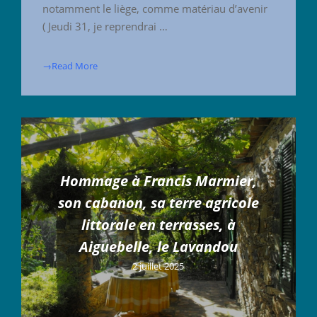
notamment le liège, comme matériau d’avenir
( Jeudi 31, je reprendrai …
→Read More
Hommage à Francis Marmier,
son cabanon, sa terre agricole
littorale en terrasses, à
Aiguebelle, le Lavandou
2 juillet 2025