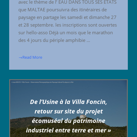
avec le thème de l’ EAU DANS TOUS SES ETATS
que MALTAE poursuivra des itinéraires de
paysage en partage les samedi et dimanche 27
et 28 septembre. les inscriptions sont ouvertes
sur hello-asso Déjà un mois que le marathon
des 4 jours du périple amphibie …
→Read More
De l’Usine à la Villa Foncin,
retour sur site du projet
écomuséal du patrimoine
industriel entre terre et mer »