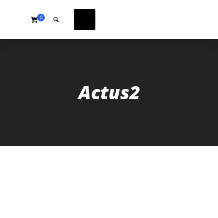
0
Actus2