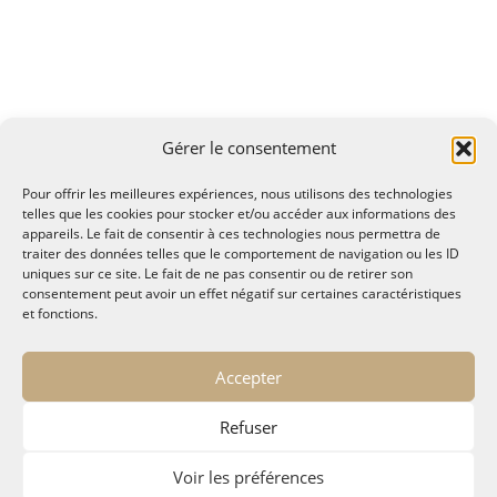
Gérer le consentement
Pour offrir les meilleures expériences, nous utilisons des technologies
telles que les cookies pour stocker et/ou accéder aux informations des
appareils. Le fait de consentir à ces technologies nous permettra de
traiter des données telles que le comportement de navigation ou les ID
uniques sur ce site. Le fait de ne pas consentir ou de retirer son
consentement peut avoir un effet négatif sur certaines caractéristiques
et fonctions.
© MALTAE, Mémoire A Lire, Territoire A l'Ecoute / 1995-
Accepter
2025
32, chemin Saint Lazare - Hyères 83400
Refuser
maltae2(arobase)gmail.com
Politique de confidentialité
Voir les préférences