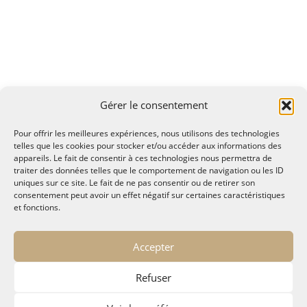
Gérer le consentement
Pour offrir les meilleures expériences, nous utilisons des technologies
telles que les cookies pour stocker et/ou accéder aux informations des
appareils. Le fait de consentir à ces technologies nous permettra de
traiter des données telles que le comportement de navigation ou les ID
uniques sur ce site. Le fait de ne pas consentir ou de retirer son
consentement peut avoir un effet négatif sur certaines caractéristiques
et fonctions.
© MALTAE, Mémoire A Lire, Territoire A l'Ecoute / 1995-
Accepter
2025
32, chemin Saint Lazare - Hyères 83400
Refuser
maltae2(arobase)gmail.com
Politique de confidentialité