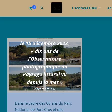
0
L’ASSOCIATION
AC
le 15 décembre 2023,
« dix ans de
l’Observatoire
photographique du
Paysage littoral vu
depuis la mer »
1 décembre 2023
Dans le cadre des 60 ans du Parc
National de Port-Cros et des