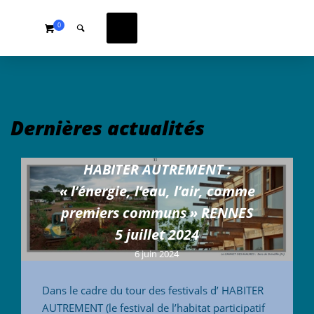
0
Dernières actualités
HABITER AUTREMENT :
« l’énergie, l’eau, l’air, comme
premiers communs » RENNES
5 juillet 2024
6 juin 2024
Dans le cadre du tour des festivals d’ HABITER
AUTREMENT (le festival de l’habitat participatif