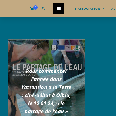
0
L’ASSOCIATION
AC
Pour commencer
l’année dans
l’attention à la Terre
: ciné-débat à Olbia,
le 12 01 24, « le
partage de l’eau »