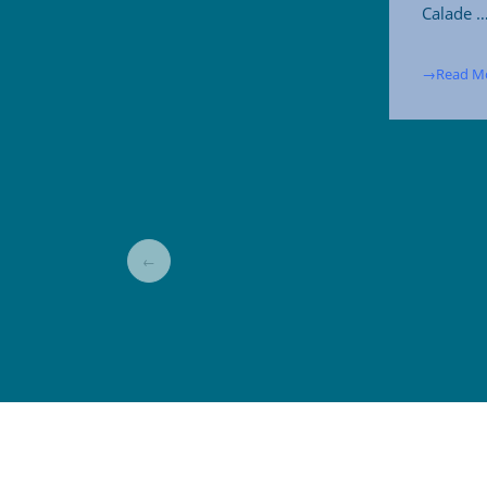
Calade 
→Read M
←