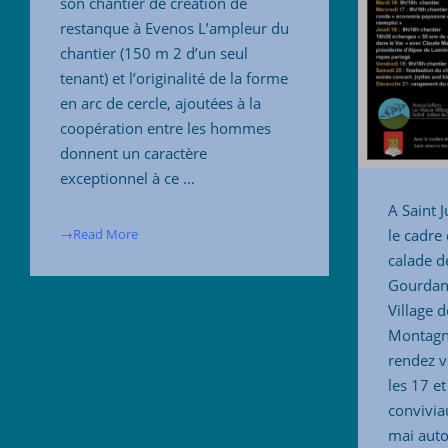
son chantier de création de
restanque à Evenos L’ampleur du
chantier (150 m 2 d’un seul
tenant) et l’originalité de la forme
en arc de cercle, ajoutées à la
coopération entre les hommes
donnent un caractère
exceptionnel à ce …
A Saint 
le cadre 
→Read More
calade de
Gourdane
Village d
Montagni
rendez v
les 17 e
conviviau
mai auto