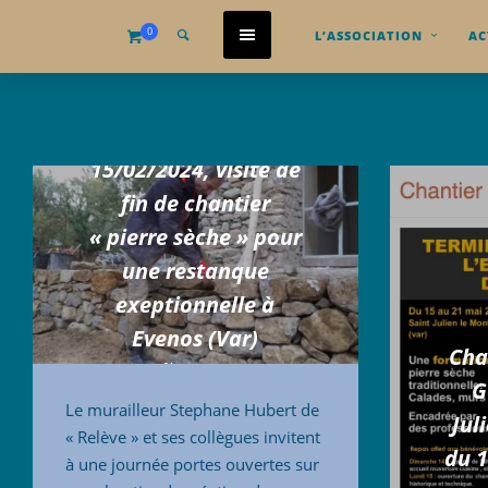
0
L’ASSOCIATION
AC
15/02/2024, visite de
fin de chantier
« pierre sèche » pour
une restanque
exeptionnelle à
Evenos (Var)
Cha
5 février 2024
G
Le murailleur Stephane Hubert de
Jul
« Relève » et ses collègues invitent
du 
à une journée portes ouvertes sur