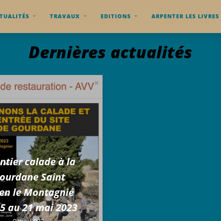
TUALITÉS
TRAVAUX
EDITIONS
ARPENTER LES LIVRES
Dernières actualités
ntier calade à la
ourdane Saint
ien le Montagnié
15 au 21 mai 2023
9 mai 2023