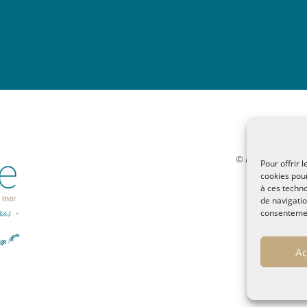
© MALTAE, Mémoire 
Pour offrir 
32, chemi
cookies pour
à ces techn
malt
de navigatio
Pol
consentement
Ac