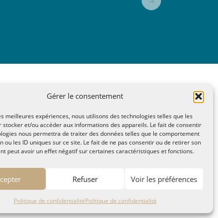
→
Gérer le consentement
A Lire, Territoire A l'Ecoute / 1995-2025
les meilleures expériences, nous utilisons des technologies telles que les
n Saint Lazare - Hyères 83400
 stocker et/ou accéder aux informations des appareils. Le fait de consentir
ologies nous permettra de traiter des données telles que le comportement
ae2(arobase)gmail.com
n ou les ID uniques sur ce site. Le fait de ne pas consentir ou de retirer son
itique de confidentialité
 peut avoir un effet négatif sur certaines caractéristiques et fonctions.
cepter
Refuser
Voir les préférences
Politique de confidentialité
Politique de confidentialité