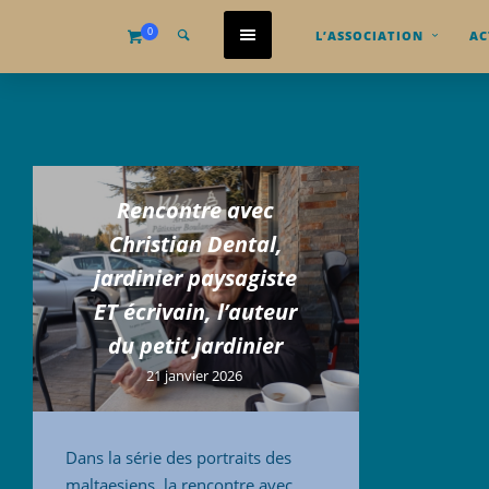
0
L’ASSOCIATION
AC
Rencontre avec
Christian Dental,
jardinier paysagiste
ET écrivain, l’auteur
du petit jardinier
21 janvier 2026
Dans la série des portraits des
maltaesiens, la rencontre avec