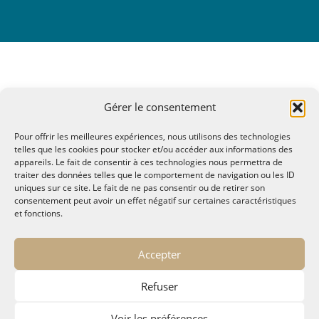
Gérer le consentement
Pour offrir les meilleures expériences, nous utilisons des technologies
telles que les cookies pour stocker et/ou accéder aux informations des
appareils. Le fait de consentir à ces technologies nous permettra de
traiter des données telles que le comportement de navigation ou les ID
uniques sur ce site. Le fait de ne pas consentir ou de retirer son
consentement peut avoir un effet négatif sur certaines caractéristiques
et fonctions.
© MALTAE, Mémoire A Lire, Territoire A l'Ecoute / 1995-
Accepter
2025
32, chemin Saint Lazare - Hyères 83400
Refuser
maltae2(arobase)gmail.com
Politique de confidentialité
Voir les préférences