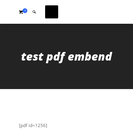
0
test pdf embend
[pdf id=1256]