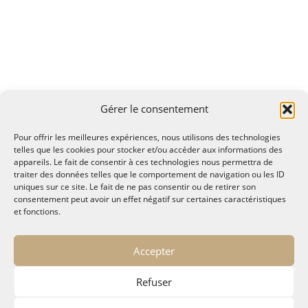
Gérer le consentement
Pour offrir les meilleures expériences, nous utilisons des technologies
telles que les cookies pour stocker et/ou accéder aux informations des
appareils. Le fait de consentir à ces technologies nous permettra de
traiter des données telles que le comportement de navigation ou les ID
uniques sur ce site. Le fait de ne pas consentir ou de retirer son
consentement peut avoir un effet négatif sur certaines caractéristiques
et fonctions.
© MALTAE, Mémoire A Lire, Territoire A l'Ecoute / 1995-
Accepter
2025
32, chemin Saint Lazare - Hyères 83400
Refuser
maltae2(arobase)gmail.com
Politique de confidentialité