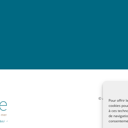
© MALTAE, Mémoire 
Pour offrir 
32, chemi
cookies pour
à ces techn
malt
de navigatio
Pol
consentement