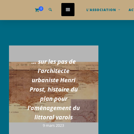
0
L’ASSOCIATION
AC
… sur les pas de
l’architecte
urbaniste Henri
Prost, histoire du
plan pour
l’aménagement du
littoral varois
9 mars 2023