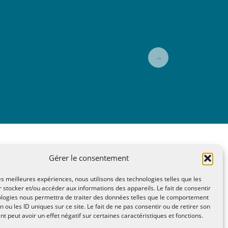
→
Gérer le consentement
A Lire, Territoire A l'Ecoute / 1995-2025
les meilleures expériences, nous utilisons des technologies telles que les
n Saint Lazare - Hyères 83400
 stocker et/ou accéder aux informations des appareils. Le fait de consentir
ologies nous permettra de traiter des données telles que le comportement
ae2(arobase)gmail.com
n ou les ID uniques sur ce site. Le fait de ne pas consentir ou de retirer son
itique de confidentialité
 peut avoir un effet négatif sur certaines caractéristiques et fonctions.