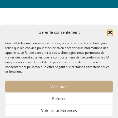
Gérer le consentement
Pour offrir les meilleures expériences, nous utilisons des technologies
telles que les cookies pour stocker et/ou accéder aux informations des
appareils. Le fait de consentir à ces technologies nous permettra de
traiter des données telles que le comportement de navigation ou les ID
uniques sur ce site. Le fait de ne pas consentir ou de retirer son
consentement peut avoir un effet négatif sur certaines caractéristiques
et fonctions.
© MALTAE, Mémoire A Lire, Territoire A l'Ecoute / 1995-
Accepter
2025
32, chemin Saint Lazare - Hyères 83400
Refuser
maltae2(arobase)gmail.com
Politique de confidentialité
Voir les préférences