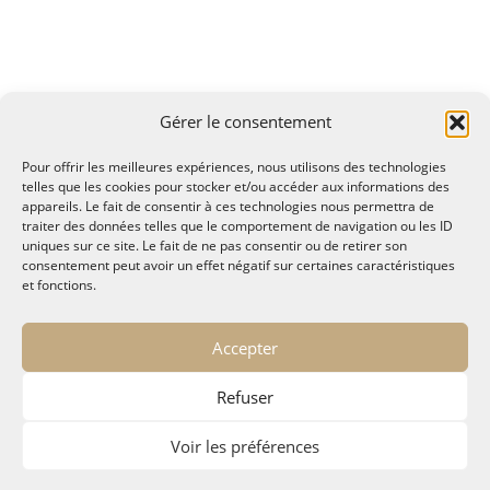
Gérer le consentement
Pour offrir les meilleures expériences, nous utilisons des technologies
telles que les cookies pour stocker et/ou accéder aux informations des
appareils. Le fait de consentir à ces technologies nous permettra de
traiter des données telles que le comportement de navigation ou les ID
uniques sur ce site. Le fait de ne pas consentir ou de retirer son
consentement peut avoir un effet négatif sur certaines caractéristiques
et fonctions.
© MALTAE, Mémoire A Lire, Territoire A l'Ecoute / 1995-
Accepter
2025
32, chemin Saint Lazare - Hyères 83400
Refuser
maltae2(arobase)gmail.com
Politique de confidentialité
Voir les préférences