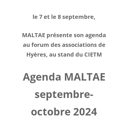
conférences
le 7 et le 8 septembre,
débats lecture et
MALTAE présente son agenda
écriture,
au forum des associations de
architecture et
Hyères, au stand du CIETM
paysages
Agenda MALTAE
septembre-
octobre 2024