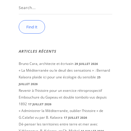
ARTICLES RÉCENTS
Bruno Cara, architecte et écrivain
29 JUILLET 2026
« La Méditerranée ou le deuil des sensations » : Bernard
Kalaora plaide ici pour une écologie du sensible
25
JUILLET 2026
Revenir à l’histoire pour un exercice rétroprospectif
Embouchure du Gapeau et double tombolo vus depuis
1892
17 JUILLET 2026
« Administrer la Méditerranée, oublier l’histoire » de
G.Calafat vu par B. Kalaora
17 JUILLET 2026
Dé-penser les territoires entre terre et mer avec
Y.Hénocque, B. Kalaora, et Ch. Michel