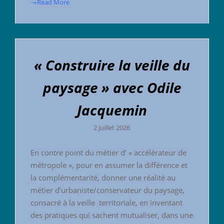
→Read More
« Construire la veille du
paysage » avec Odile
Jacquemin
2 juillet 2026
En contre point du métier d’ « accélérateur de
métropole », pour en assumer la différence et
la complémentarité, donner une réalité au
métier d’urbaniste/conservateur du paysage,
consacré à la veille territoriale, en inventant
des pratiques qui sachent mutualiser, dans une