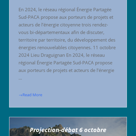
En 2024, le réseau régional Énergie Partagée
Sud-PACA propose aux porteurs de projets et
acteurs de l’énergie citoyenne trois rendez-
vous bi-départementaux afin de discuter,
territoire par territoire, du développement des
énergies renouvelables citoyennes. 11 octobre
2024 Lieu Draguignan En 2024, le réseau
régional Énergie Partagée Sud-PACA propose
aux porteurs de projets et acteurs de l’énergie
…
→Read More
Projection-débat 6 octobre