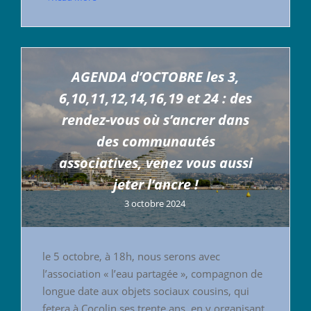
AGENDA d’OCTOBRE les 3,
6,10,11,12,14,16,19 et 24 : des
rendez-vous où s’ancrer dans
des communautés
associatives, venez vous aussi
jeter l’ancre !
3 octobre 2024
le 5 octobre, à 18h, nous serons avec
l’association « l’eau partagée », compagnon de
longue date aux objets sociaux cousins, qui
fetera à Cocolin ses trente ans, en y organisant