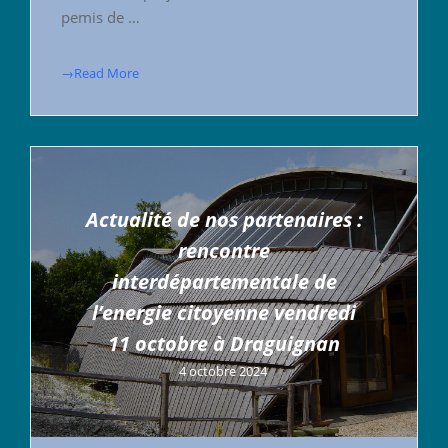
pemis de …
→Read More
Actualité de nos partenaires :
rencontre
interdépartementale de
l’energie citoyenne vendredi
11 octobre à Draguignan
4 octobre 2024