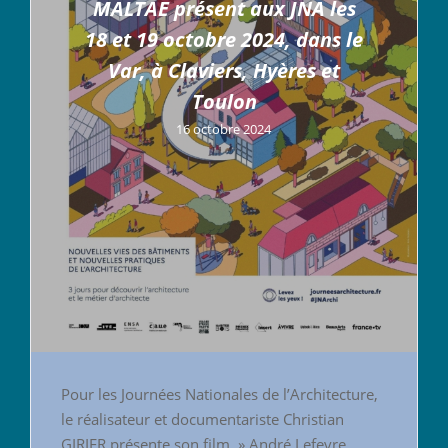
MALTAE présent aux JNA les
18 et 19 octobre 2024, dans le
Var, à Claviers, Hyères et
Toulon
16 octobre 2024
Pour les Journées Nationales de l’Architecture,
le réalisateur et documentariste Christian
GIRIER présente son film » André Lefevre,