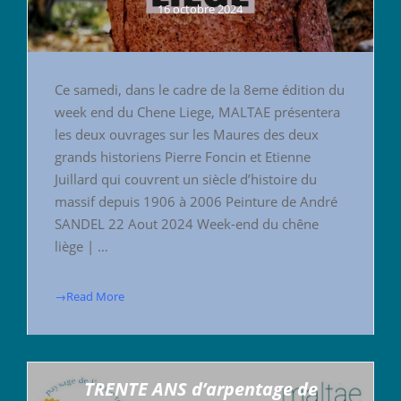
16 octobre 2024
Ce samedi, dans le cadre de la 8eme édition du
week end du Chene Liege, MALTAE présentera
les deux ouvrages sur les Maures des deux
grands historiens Pierre Foncin et Etienne
Juillard qui couvrent un siècle d’histoire du
massif depuis 1906 à 2006 Peinture de André
SANDEL 22 Aout 2024 Week-end du chêne
liège | …
→Read More
TRENTE ANS d’arpentage de