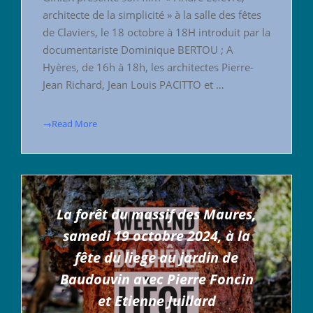
architecte de la simplicité » à la salle des fêtes
de Claviers, le 18 octobre à 18H introduit par la
documentariste Dominique BERTOU ; A
Hyères, de 16h à 18h, les architectes Pierre-
Jean Richard, Jean Louis PACITTO et …
→Read More
La forêt du massif des Maures,
samedi 19 octobre 2024, à la
fête du liege au jardin de
Baudouvin avec Pierre Foncin
et Etienne Juillard