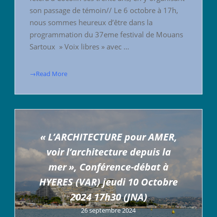
son passage de témoin// Le 6 octobre à 17h,
nous sommes heureux d’être dans la
programmation du 37eme festival de Mouans
Sartoux » Voix libres » avec …
→Read More
« L’ARCHITECTURE pour AMER,
voir l’architecture depuis la
mer », Conférence-débat à
HYERES (VAR) jeudi 10 Octobre
2024 17h30 (JNA)
26 septembre 2024