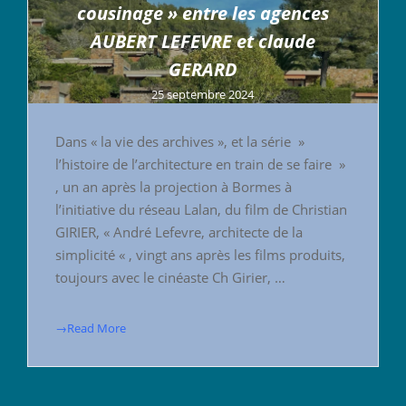
cousinage » entre les agences
AUBERT LEFEVRE et claude
GERARD
25 septembre 2024
Dans « la vie des archives », et la série »
l’histoire de l’architecture en train de se faire »
, un an après la projection à Bormes à
l’initiative du réseau Lalan, du film de Christian
GIRIER, « André Lefevre, architecte de la
simplicité « , vingt ans après les films produits,
toujours avec le cinéaste Ch Girier, …
→Read More