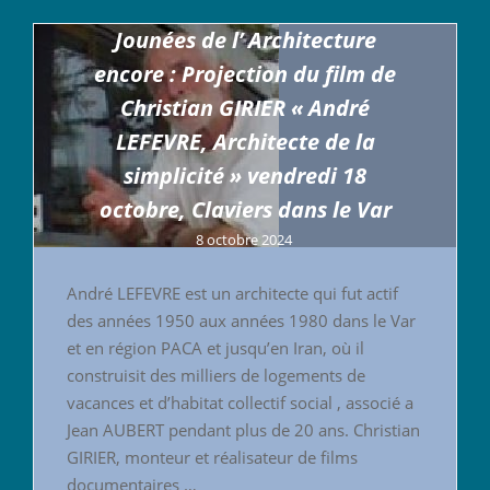
Jounées de l’ Architecture
encore : Projection du film de
Christian GIRIER « André
LEFEVRE, Architecte de la
simplicité » vendredi 18
octobre, Claviers dans le Var
8 octobre 2024
André LEFEVRE est un architecte qui fut actif
des années 1950 aux années 1980 dans le Var
et en région PACA et jusqu’en Iran, où il
construisit des milliers de logements de
vacances et d’habitat collectif social , associé a
Jean AUBERT pendant plus de 20 ans. Christian
GIRIER, monteur et réalisateur de films
documentaires …