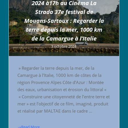
2024 à17h au Cinéma La
Strada 37e festival de
Mouans-Sartoux : Regarder la
terre depuis la mer, 1000 km
de la Camargue à l’Italie
3 octobre 2024
» Regarder la terre depuis la mer, de la
Camargue à l’Italie, 1000 km de côtes de la
région Provence Alpes Côte d’Azur : Montée
des eaux, urbanisation et érosion du littoral «
« Construire une citoyenneté de l’entre terre et
mer » est l’objectif de ce film, imaginé, produit
et réalisé par MALTAE dans le cadre …
→Read More