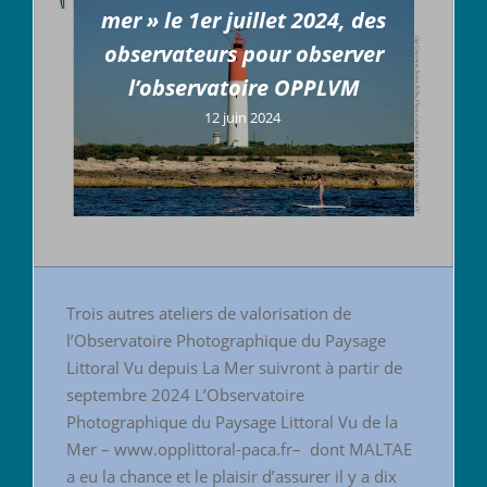
mer » le 1er juillet 2024, des
observateurs pour observer
l’observatoire OPPLVM
12 juin 2024
Trois autres ateliers de valorisation de
l’Observatoire Photographique du Paysage
Littoral Vu depuis La Mer suivront à partir de
septembre 2024 L’Observatoire
Photographique du Paysage Littoral Vu de la
Mer – www.opplittoral-paca.fr– dont MALTAE
a eu la chance et le plaisir d’assurer il y a dix