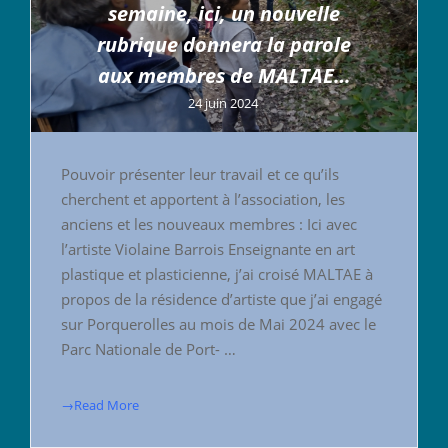
semaine, ici, un nouvelle
rubrique donnera la parole
aux membres de MALTAE…
24 juin 2024
Pouvoir présenter leur travail et ce qu’ils
cherchent et apportent à l’association, les
anciens et les nouveaux membres : Ici avec
l’artiste Violaine Barrois Enseignante en art
plastique et plasticienne, j’ai croisé MALTAE à
propos de la résidence d’artiste que j’ai engagé
sur Porquerolles au mois de Mai 2024 avec le
Parc Nationale de Port- …
→Read More