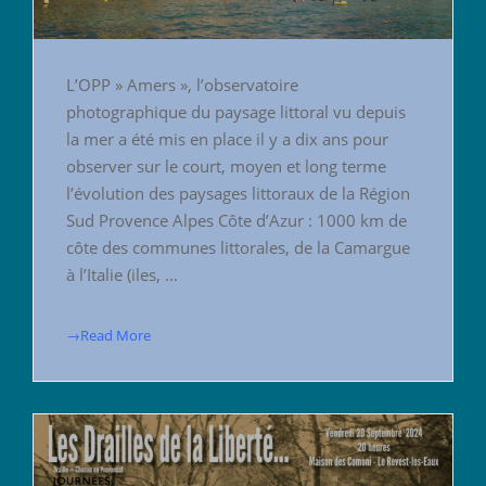
L’OPP » Amers », l’observatoire
photographique du paysage littoral vu depuis
la mer a été mis en place il y a dix ans pour
observer sur le court, moyen et long terme
l’évolution des paysages littoraux de la Région
Sud Provence Alpes Côte d’Azur : 1000 km de
côte des communes littorales, de la Camargue
à l’Italie (iles, …
→Read More