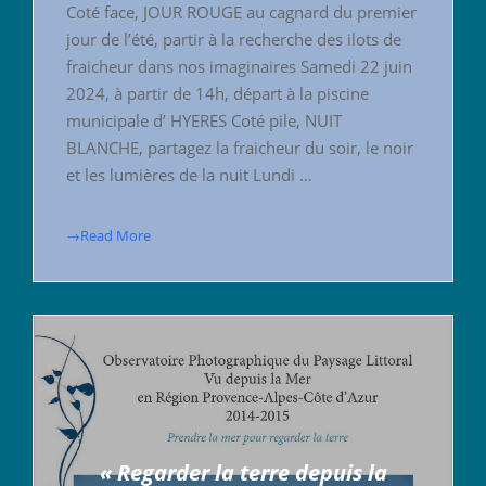
Coté face, JOUR ROUGE au cagnard du premier
jour de l’été, partir à la recherche des ilots de
fraicheur dans nos imaginaires Samedi 22 juin
2024, à partir de 14h, départ à la piscine
municipale d’ HYERES Coté pile, NUIT
BLANCHE, partagez la fraicheur du soir, le noir
et les lumières de la nuit Lundi …
→Read More
« Regarder la terre depuis la