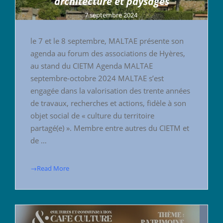
architecture et paysages
7 septembre 2024
le 7 et le 8 septembre, MALTAE présente son
agenda au forum des associations de Hyères,
au stand du CIETM Agenda MALTAE
septembre-octobre 2024 MALTAE s’est
engagée dans la valorisation des trente années
de travaux, recherches et actions, fidèle à son
objet social de « culture du territoire
partagé(e) ». Membre entre autres du CIETM et
de …
→Read More