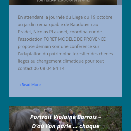
En attendant la journée du Liege du 19 octobre
au jardin remarquable de Baudouvin au
Pradet, Nicolas PLazanet, coordinateur de
l’association FORET MODELE DE PROVENCE
propose demain soir une conférence sur
l’adaptation du patrimoine forestier des chenes
lieges au changement climatique pour tout
contact 06 08 04 84 14
→Read More
Portrait Violaine Barrois –
D’où l’on parle … chaque