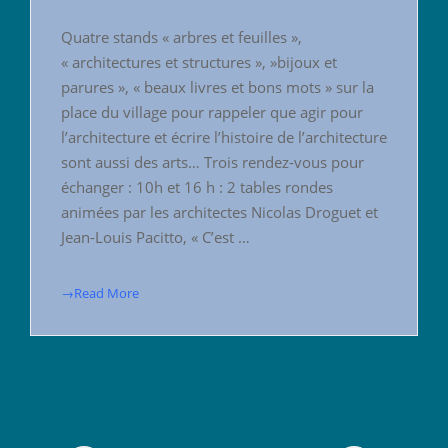
Quatre stands « arbres et feuilles »,
« architectures et structures », »bijoux et
parures », « beaux livres et bons mots » sur la
place du village pour rappeler que agir pour
l’architecture et écrire l’histoire de l’architecture
sont aussi des arts… Trois rendez-vous pour
échanger : 10h et 16 h : 2 tables rondes
animées par les architectes Nicolas Droguet et
Jean-Louis Pacitto, « C’est …
→Read More