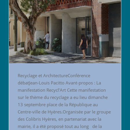
Recyclage et ArchitectureConférence
débatJean-Louis Pacitto Avant-propos : La
manifestation Recycl’Art Cette manifestation
sur le thème du recyclage a eu lieu dimanche
13 septembre place de la République au
Centre-ville de Hyères.Organisée par le groupe
des Colibris Hyères, en partenariat avec la
mairie, il a été proposé tout au long de la