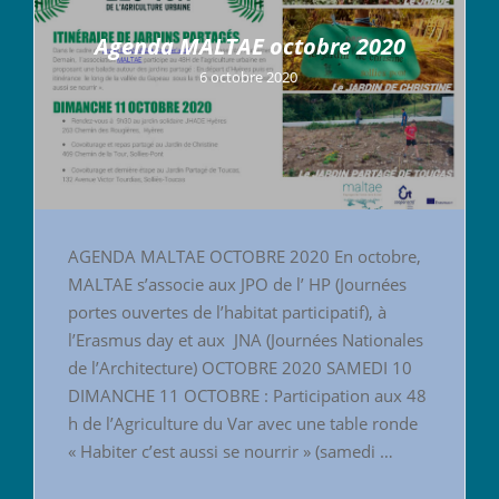
Agenda MALTAE octobre 2020
6 octobre 2020
AGENDA MALTAE OCTOBRE 2020 En octobre,
MALTAE s’associe aux JPO de l’ HP (Journées
portes ouvertes de l’habitat participatif), à
l’Erasmus day et aux JNA (Journées Nationales
de l’Architecture) OCTOBRE 2020 SAMEDI 10
DIMANCHE 11 OCTOBRE : Participation aux 48
h de l’Agriculture du Var avec une table ronde
« Habiter c’est aussi se nourrir » (samedi …