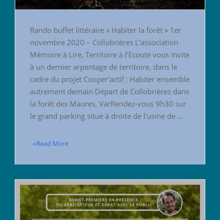
Rando buffet littéraire « Habiter la forêt » 1er
novembre 2020 – Collobrières L’association
Mémoire à Lire, Territoire à l’Ecoute vous invite
à un dernier arpentage de territoire, dans le
cadre du projet Cooper’actif : Habiter ensemble
autrement demain Départ de Collobrières dans
la forêt des Maures, VarRendez-vous 9h30 sur
le grand parking situé à droite de l’usine de …
→Read More