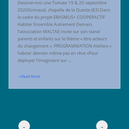
Dessine-moi une Tomate 19 & 20 septembre
2020Grimaud, chapelle de la Queste (83) Dans
le cadre du projet ERASMUS+ COOPERACTIF
Habiter Ensemble Autrement Demain,
l’association MALTAE invite sur son stand
parents et enfants sur le thème « être acteurs
du changement ». PROGRAMMATION Ateliers «
habiter demain même pas en rêve »Pour
deployer l’imaginaire sur …
→Read More
←
→