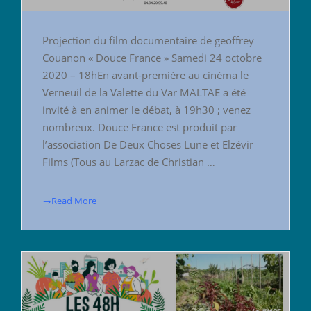
Projection du film documentaire de geoffrey
Couanon « Douce France » Samedi 24 octobre
2020 – 18hEn avant-première au cinéma le
Verneuil de la Valette du Var MALTAE a été
invité à en animer le débat, à 19h30 ; venez
nombreux. Douce France est produit par
l’association De Deux Choses Lune et Elzévir
Films (Tous au Larzac de Christian …
→Read More