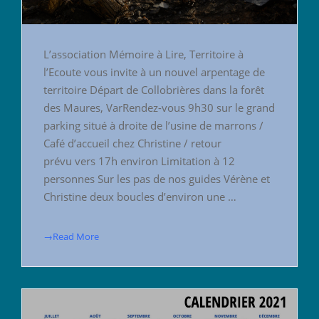
L’association Mémoire à Lire, Territoire à
l’Ecoute vous invite à un nouvel arpentage de
territoire Départ de Collobrières dans la forêt
des Maures, VarRendez-vous 9h30 sur le grand
parking situé à droite de l’usine de marrons /
Café d’accueil chez Christine / retour
prévu vers 17h environ Limitation à 12
personnes Sur les pas de nos guides Vérène et
Christine deux boucles d’environ une …
→Read More