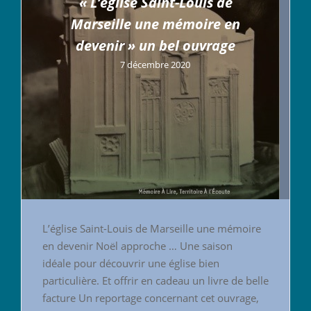
« L’église Saint-Louis de
Marseille une mémoire en
devenir » un bel ouvrage
7 décembre 2020
L’église Saint-Louis de Marseille une mémoire
en devenir Noël approche … Une saison
idéale pour découvrir une église bien
particulière. Et offrir en cadeau un livre de belle
facture Un reportage concernant cet ouvrage,