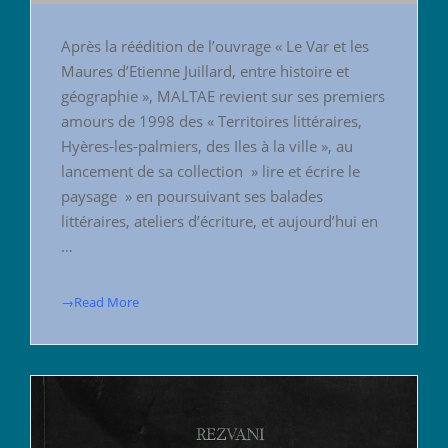
Après la réédition de l’ouvrage « Le Var et les
Maures d’Etienne Juillard, entre histoire et
géographie », MALTAE revient sur ses premiers
amours de 1998 des « Territoires littéraires,
Hyères-les-palmiers, des Iles à la ville », au
lancement de sa collection » lire et écrire le
paysage » en poursuivant ses balades
littéraires, ateliers d’écriture, et aujourd’hui en
…
→Read More