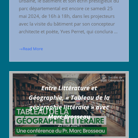
urbaine, le bâtiment et son écrin prestigieux du
parc départemental est encore ce samedi 25
mai 2024, de 16h à 18h, dans les projecteurs
avec la visite du bâtiment par son concepteur
architecte et poète, Yves Perret, qui conclura …
→Read More
Entre Littérature et
Géographie, « Tableau de la
géographie littéraire » avec
Marc Brosseau
25 mai 2024