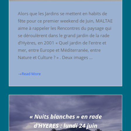
Alors que les Jardins se mettent en habits de
fête pour ce premier weekend de Juin, MALTAE
aime à rappeler les Rencontres du paysage qui
se déroulèrent dans le grand jardin de la rade
d’Hyères, en 2001 « Quel jardin de l’entre et
mer, entre Europe et Méditerranée, entre
Nature et Culture ? » . Deux images …
→Read More
« Nuits blanches » en rade
d’HYERES : lundi 24 juin