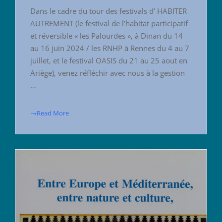
Dans le cadre du tour des festivals d’ HABITER
AUTREMENT (le festival de l’habitat participatif
et réversible « les Palourdes », à Dinan du 14
au 16 juin 2024 / les RNHP à Rennes du 4 au 7
juillet, et le festival OASIS du 21 au 25 aout en
Ariège), venez réfléchir avec nous à la gestion
…
→Read More