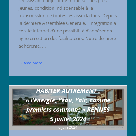
réussissant l’objectif de mobiliser des plus
jeunes, condition indispensable à la
transmission de toutes les associations. Depuis
la dernière Assemblée Générale, l’intégration à
ce site internet d’une possibilité d’adhérer en
ligne en est un des facilitateurs. Notre dernière
adhérente, …
→Read More
HABITER AUTREMENT :
« l’énergie, l’eau, l’air, comme
premiers communs » RENNES
5 juillet 2024
6 juin 2024