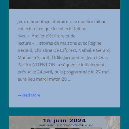
Jeux d’arpentage littéraire « ce que lire fait au
collectif et ce que le collectif fait au
livre » Atelier d’écriture et de
lecture « Histoires de maisons avec Régine
Béroud, Christine De Laforest, Nathalie Gérard,
Manuella Schott, Odile Jacquemin, Jean LOuis
Pacitto ATTENTION la séquence initialement
prévue le 24 avril, puis programmée le 27 mai
aura lieu mardi matin 28 …
→Read More