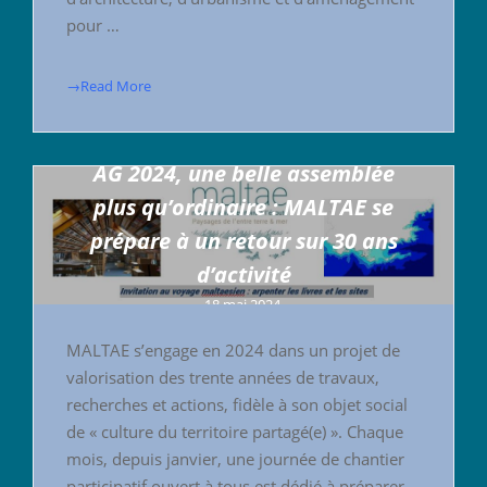
pour …
→Read More
AG 2024, une belle assemblée
plus qu’ordinaire : MALTAE se
prépare à un retour sur 30 ans
d’activité
18 mai 2024
MALTAE s’engage en 2024 dans un projet de
valorisation des trente années de travaux,
recherches et actions, fidèle à son objet social
de « culture du territoire partagé(e) ». Chaque
mois, depuis janvier, une journée de chantier
participatif ouvert à tous est dédié à préparer