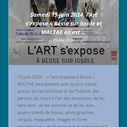
Samedi 15 juin 2024, l’Art
s’expose à Besse sur Issole et
MALTAE en est …
19 mai 2024
15 juin 2024 : « l’art s’expose à Besse »,
MALTAE sera présent avec quatre stands
autour de l’architecture et de l’habitat, des
parures du corps à l’art des structures, de les
faire tenir, de les montrer et de les dire , :
quatre stands de bijoux, photographies,
croquis, maquettes, images et livres
d’architecture, d’urbanisme et d’aménagement