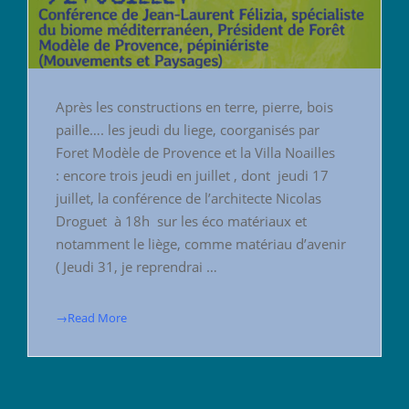
Après les constructions en terre, pierre, bois
paille…. les jeudi du liege, coorganisés par
Foret Modèle de Provence et la Villa Noailles
: encore trois jeudi en juillet , dont jeudi 17
juillet, la conférence de l’architecte Nicolas
Droguet à 18h sur les éco matériaux et
notamment le liège, comme matériau d’avenir
( Jeudi 31, je reprendrai …
→Read More