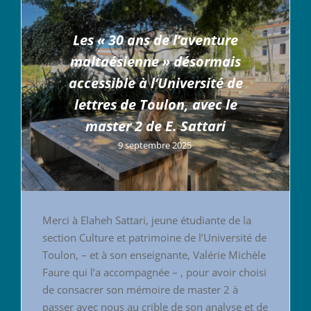
Les « 30 ans de l’aventure
maltaésienne » désormais
accessible à l’Université de
lettres de Toulon, avec le
master 2 de E. Sattari
9 septembre 2025
Merci à Elaheh Sattari, jeune étudiante de la
section Culture et patrimoine de l’Université de
Toulon, – et à son enseignante, Valérie Michèle
Faure qui l’a accompagnée – , pour avoir choisi
de consacrer son mémoire de master 2 à
passer avec nous au crible de son analyse et de