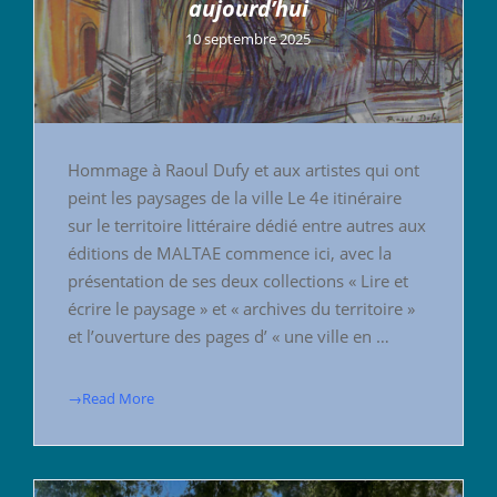
aujourd’hui
10 septembre 2025
Hommage à Raoul Dufy et aux artistes qui ont
peint les paysages de la ville Le 4e itinéraire
sur le territoire littéraire dédié entre autres aux
éditions de MALTAE commence ici, avec la
présentation de ses deux collections « Lire et
écrire le paysage » et « archives du territoire »
et l’ouverture des pages d’ « une ville en …
→Read More