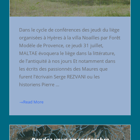
Dans le cycle de conférences des jeudi du liège
organisées à Hyères à la villa Noailles par Forêt
Modèle de Provence, ce jeudi 31 juillet,
MALTAE évoquera le liège dans la littérature,
de l’antiquité à nos jours Et notamment dans
les écrits des passionnés des Maures que
furent l’écrivain Serge REZVANI ou les
historiens Pierre …
→Read More
Rendez-vous en septembre