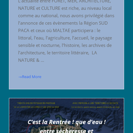
L’actualité entre FORET, MER, ARCHITECTURE,
NATURE et CULTURE est riche, au niveau local
comme au national, nous avons privilégié dans
l’annonce de ces évènements la Région SUD
PACA et ceux où MALTAE participera : le
littoral, l’eau, l’agriculture, l’accueil, le paysage
sensible et nocturne, l’histoire, les archives de
l’architecture, le territoire littéraire, LA
NATURE & …
→Read More
C’est la Rentrée ! que d’eau !
entre sécheresse et