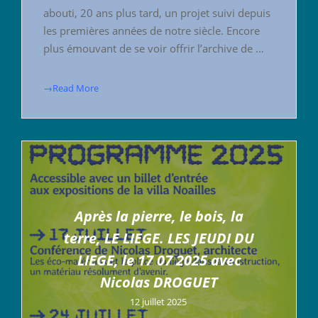
abouti, 20 ans plus tard, un projet suivi depuis
les premières années de notre siècle. Encore
plus émouvant de se voir offrir l’archive de …
→Read More
Après la pierre, le bois, la
terre, LE LIEGE. LES JEUDI DU
LIEGE, le 17 07 2025 avec
Nicolas DROGUET
12 juillet 2025