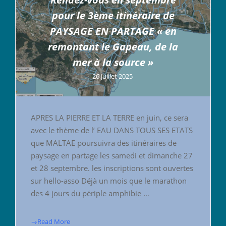
pour le 3ème itinéraire de
PAYSAGE EN PARTAGE « en
remontant le Gapeau, de la
mer à la source »
26 juillet 2025
APRES LA PIERRE ET LA TERRE en juin, ce sera
avec le thème de l’ EAU DANS TOUS SES ETATS
que MALTAE poursuivra des itinéraires de
paysage en partage les samedi et dimanche 27
et 28 septembre. les inscriptions sont ouvertes
sur hello-asso Déjà un mois que le marathon
des 4 jours du périple amphibie …
→Read More