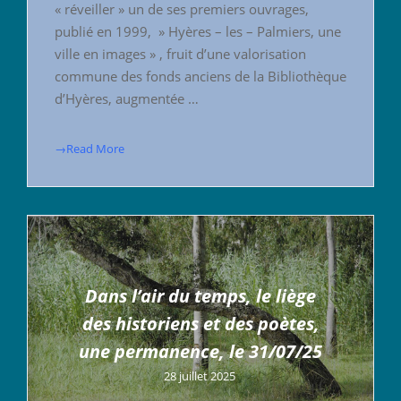
« réveiller » un de ses premiers ouvrages,
publié en 1999, » Hyères – les – Palmiers, une
ville en images » , fruit d’une valorisation
commune des fonds anciens de la Bibliothèque
d’Hyères, augmentée …
→Read More
Dans l’air du temps, le liège
des historiens et des poètes,
une permanence, le 31/07/25
28 juillet 2025