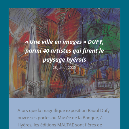
« Une ville en images » DUFY,
parmi 40 artistes qui firent le
paysage hyérois
28 juillet 2025
Alors que la magnifique exposition Raoul Dufy
ouvre ses portes au Musée de la Banque, à
Hyères, les éditions MALTAE sont fières de