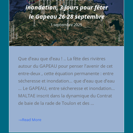
inondation, 3 jours pour fêter
le Gapeau 26-28 septembre
1 septembre 2025
Que d’eau que d’eau ! .. La fête des rivières
autour du GAPEAU pour penser l’avenir de cet
entre-deux , cette équation permanente : entre
sécheresse et inondation… que d’eau que d’eau
… Le GAPEAU, entre sécheresse et inondation…
MALTAE inscrit dans la dynamique du Contrat
de baie de la rade de Toulon et des …
→Read More