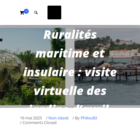
0
Ruralités
maritime et
insulaire : visite
virtuelle des
jardins d’avril,
16 mai 2025
/
Non classé
/
By
Philou83
/ Comments Closed
Session de