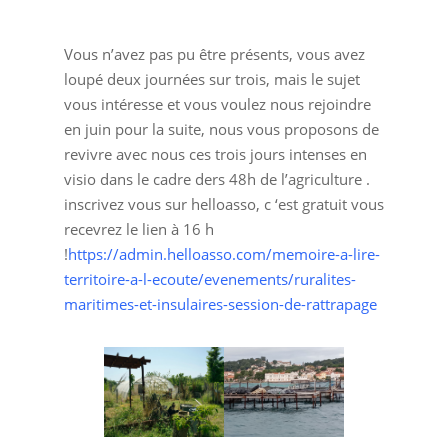
rattrapage, c
Vous n’avez pas pu être présents, vous avez
‘est ce soir, 16
loupé deux journées sur trois, mais le sujet
vous intéresse et vous voulez nous rejoindre
mai 17h, pour
en juin pour la suite, nous vous proposons de
revivre avec nous ces trois jours intenses en
visio dans le cadre ders 48h de l’agriculture .
partager la
inscrivez vous sur helloasso, c ‘est gratuit vous
recevrez le lien à 16 h
récolte et
!
https://admin.helloasso.com/memoire-a-lire-
territoire-a-l-ecoute/evenements/ruralites-
maritimes-et-insulaires-session-de-rattrapage
préparer la suite
en juin