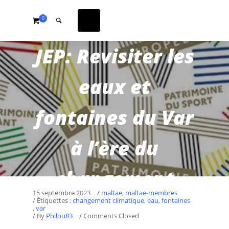
0
JEP: Revisiter les
eaux et
fontaines du Var
à l’ère du
changement
15 septembre 2023
/
maltae
,
maltae-membres
/ Étiquettes :
changement climatique
,
eau
,
fontaines
climatique avec
,
var
/
By
Philou83
/ Comments Closed