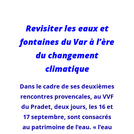
Odile Jacquemin
les 16 et
Revisiter les eaux et
17/09/23 au
fontaines du Var à l’ère
du changement
Pradet
climatique
Dans le cadre de ses deuxièmes
rencontres provencales, au VVF
du Pradet, deux jours, les 16 et
17 septembre, sont consacrés
au patrimoine de l’eau. « l’eau