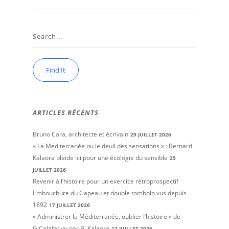
ARTICLES RÉCENTS
Bruno Cara, architecte et écrivain
29 JUILLET 2026
« La Méditerranée ou le deuil des sensations » : Bernard
Kalaora plaide ici pour une écologie du sensible
25
JUILLET 2026
Revenir à l’histoire pour un exercice rétroprospectif
Embouchure du Gapeau et double tombolo vus depuis
1892
17 JUILLET 2026
« Administrer la Méditerranée, oublier l’histoire » de
G.Calafat vu par B. Kalaora
17 JUILLET 2026