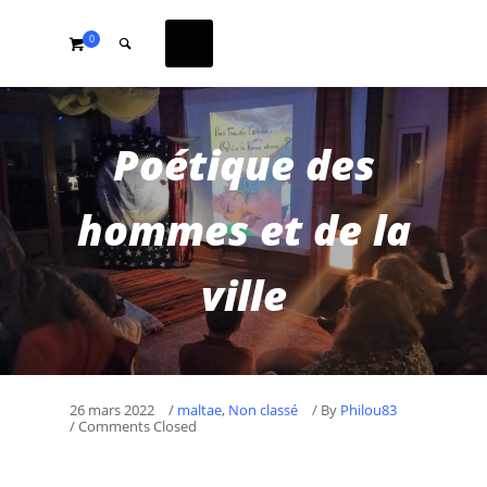
0
Poétique des
hommes et de la
ville
26 mars 2022
/
maltae
,
Non classé
/
By
Philou83
/ Comments Closed