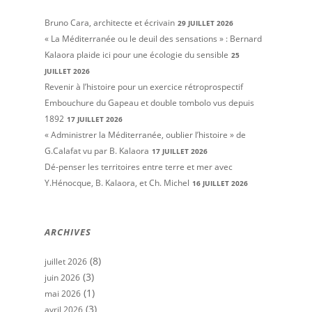
Bruno Cara, architecte et écrivain
29 JUILLET 2026
« La Méditerranée ou le deuil des sensations » : Bernard
Kalaora plaide ici pour une écologie du sensible
25
JUILLET 2026
Revenir à l’histoire pour un exercice rétroprospectif
Embouchure du Gapeau et double tombolo vus depuis
1892
17 JUILLET 2026
« Administrer la Méditerranée, oublier l’histoire » de
G.Calafat vu par B. Kalaora
17 JUILLET 2026
Dé-penser les territoires entre terre et mer avec
Y.Hénocque, B. Kalaora, et Ch. Michel
16 JUILLET 2026
ARCHIVES
(8)
juillet 2026
(3)
juin 2026
(1)
mai 2026
(3)
avril 2026