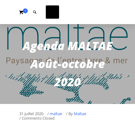
0
Agenda MALTAE
Août-octobre
2020
31 juillet 2020
/
maltae
/
By
Maltae
/ Comments Closed