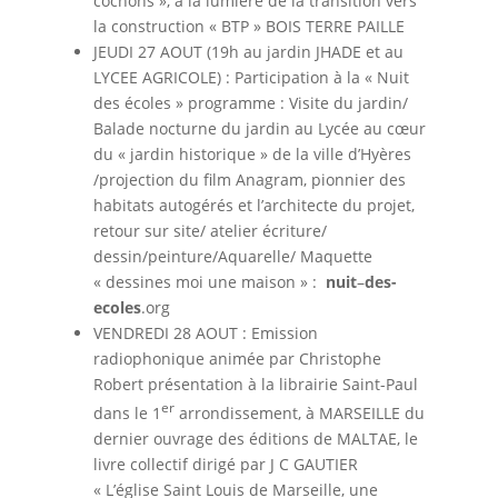
cochons », à la lumière de la transition vers
la construction « BTP » BOIS TERRE PAILLE
JEUDI 27 AOUT (19h au jardin JHADE et au
LYCEE AGRICOLE) : Participation à la « Nuit
des écoles » programme : Visite du jardin/
Balade nocturne du jardin au Lycée au cœur
du « jardin historique » de la ville d’Hyères
/projection du film Anagram, pionnier des
habitats autogérés et l’architecte du projet,
retour sur site/ atelier écriture/
dessin/peinture/Aquarelle/ Maquette
« dessines moi une maison » :
nuit
–
des-
ecoles
.org
VENDREDI 28 AOUT : Emission
radiophonique animée par Christophe
Robert présentation à la librairie Saint-Paul
er
dans le 1
arrondissement, à MARSEILLE du
dernier ouvrage des éditions de MALTAE, le
livre collectif dirigé par J C GAUTIER
« L’église Saint Louis de Marseille, une