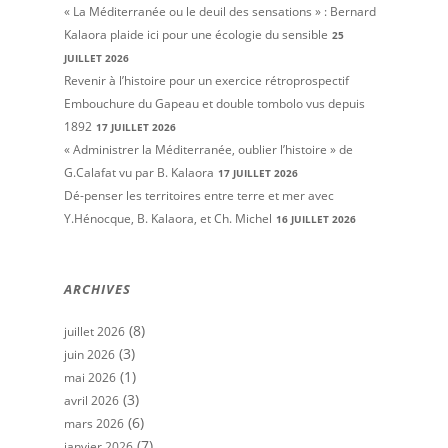
« La Méditerranée ou le deuil des sensations » : Bernard
Kalaora plaide ici pour une écologie du sensible
25
JUILLET 2026
Revenir à l’histoire pour un exercice rétroprospectif
Embouchure du Gapeau et double tombolo vus depuis
1892
17 JUILLET 2026
« Administrer la Méditerranée, oublier l’histoire » de
G.Calafat vu par B. Kalaora
17 JUILLET 2026
Dé-penser les territoires entre terre et mer avec
Y.Hénocque, B. Kalaora, et Ch. Michel
16 JUILLET 2026
ARCHIVES
(8)
juillet 2026
(3)
juin 2026
(1)
mai 2026
(3)
avril 2026
(6)
mars 2026
(7)
janvier 2026