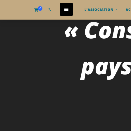
0
L’ASSOCIATION
AC
« Cons
pays