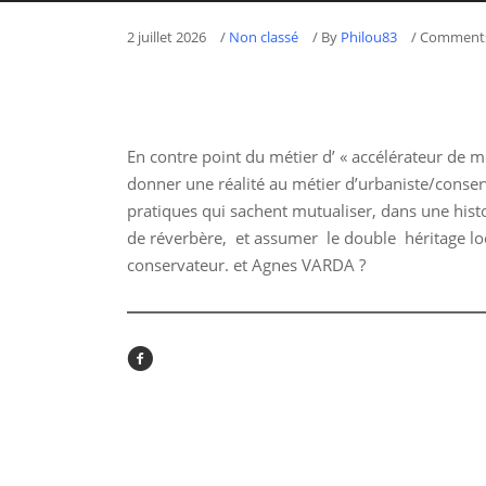
2 juillet 2026
/
Non classé
/
By
Philou83
/ Comments
En contre point du métier d’ « accélérateur de m
donner une réalité au métier d’urbaniste/conserv
pratiques qui sachent mutualiser, dans une histo
de réverbère, et assumer le double héritage loc
conservateur. et Agnes VARDA ?