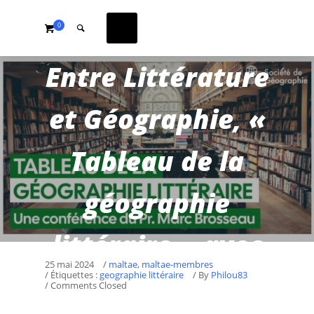
0
Entre Littérature
et Géographie, «
Tableau de la
géographie
littéraire » avec
25 mai 2024
/
maltae
,
maltae-membres
/ Étiquettes :
geographie littéraire
/
By
Philou83
Marc Brosseau
/ Comments Closed