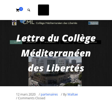
0
Lettre du Collège
Méditerranéen
des Libertés
12 mars 2020
/
partenaires
/
By
Maltae
/ Comments Closed