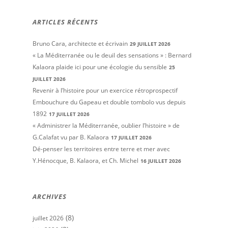
ARTICLES RÉCENTS
Bruno Cara, architecte et écrivain
29 JUILLET 2026
« La Méditerranée ou le deuil des sensations » : Bernard
Kalaora plaide ici pour une écologie du sensible
25
JUILLET 2026
Revenir à l’histoire pour un exercice rétroprospectif
Embouchure du Gapeau et double tombolo vus depuis
1892
17 JUILLET 2026
« Administrer la Méditerranée, oublier l’histoire » de
G.Calafat vu par B. Kalaora
17 JUILLET 2026
Dé-penser les territoires entre terre et mer avec
Y.Hénocque, B. Kalaora, et Ch. Michel
16 JUILLET 2026
ARCHIVES
(8)
juillet 2026