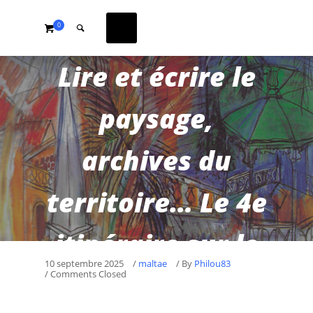
0
Lire et écrire le
paysage,
archives du
territoire… Le 4e
itinéraire sur le
10 septembre 2025
/
maltae
/
By
Philou83
/ Comments Closed
territoire