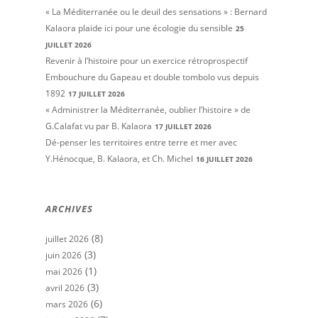
« La Méditerranée ou le deuil des sensations » : Bernard
Kalaora plaide ici pour une écologie du sensible
25
JUILLET 2026
Revenir à l’histoire pour un exercice rétroprospectif
Embouchure du Gapeau et double tombolo vus depuis
1892
17 JUILLET 2026
« Administrer la Méditerranée, oublier l’histoire » de
G.Calafat vu par B. Kalaora
17 JUILLET 2026
Dé-penser les territoires entre terre et mer avec
Y.Hénocque, B. Kalaora, et Ch. Michel
16 JUILLET 2026
ARCHIVES
(8)
juillet 2026
(3)
juin 2026
(1)
mai 2026
(3)
avril 2026
(6)
mars 2026