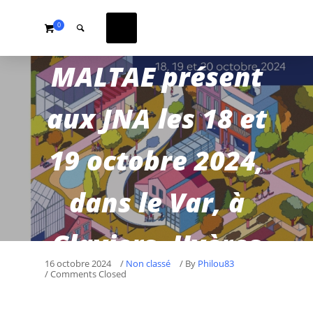
0
MALTAE présent
aux JNA les 18 et
19 octobre 2024,
dans le Var, à
Claviers, Hyères
16 octobre 2024
/
Non classé
/
By
Philou83
/ Comments Closed
et Toulon