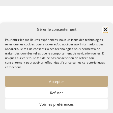
Gérer le consentement
Pour offrir les meilleures expériences, nous utilisons des technologies
telles que les cookies pour stocker et/ou accéder aux informations des
appareils. Le fait de consentir à ces technologies nous permettra de
traiter des données telles que le comportement de navigation ou les ID
uniques sur ce site. Le fait de ne pas consentir ou de retirer son
consentement peut avoir un effet négatif sur certaines caractéristiques
et fonctions.
© MALTAE, Mémoire A Lire, Territoire A l'Ecoute / 1995-
Accepter
2025
32, chemin Saint Lazare - Hyères 83400
Refuser
maltae2(arobase)gmail.com
Politique de confidentialité
Voir les préférences