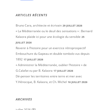
ARTICLES RÉCENTS
Bruno Cara, architecte et écrivain
29 JUILLET 2026
« La Méditerranée ou le deuil des sensations » : Bernard
Kalaora plaide ici pour une écologie du sensible
25
JUILLET 2026
Revenir à l’histoire pour un exercice rétroprospectif
Embouchure du Gapeau et double tombolo vus depuis
1892
17 JUILLET 2026
« Administrer la Méditerranée, oublier l’histoire » de
G.Calafat vu par B. Kalaora
17 JUILLET 2026
Dé-penser les territoires entre terre et mer avec
Y.Hénocque, B. Kalaora, et Ch. Michel
16 JUILLET 2026
ARCHIVES
(8)
juillet 2026