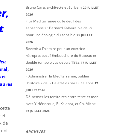
Bruno Cara, architecte et écrivain
29 JUILLET
r,
2026
« La Méditerranée ou le deuil des
t
sensations » : Bernard Kalaora plaide ici
pour une écologie du sensible
25 JUILLET
2026
Revenir à l’histoire pour un exercice
rétroprospectif Embouchure du Gapeau et
leu,
double tombolo vus depuis 1892
17 JUILLET
oral,
2026
 ci
« Administrer la Méditerranée, oublier
l’histoire » de G.Calafat vu par B. Kalaora
Maures
17
JUILLET 2026
Dé-penser les territoires entre terre et mer
avec Y.Hénocque, B. Kalaora, et Ch. Michel
cette
16 JUILLET 2026
cet
x de
ront
ARCHIVES