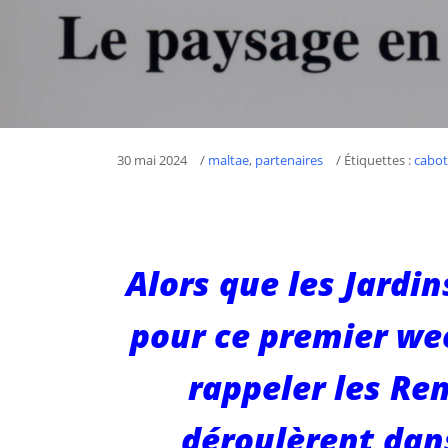
30 mai 2024
/
maltae
,
partenaires
/ Étiquettes :
cabot
Alors que les Jardi
pour ce premier we
rappeler les Re
déroulèrent dans