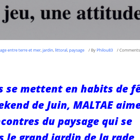
age entre terre et mer
,
jardin
,
littoral
,
paysage
/
By
Philou83
/ Comments
ns se mettent en habits de f
ekend de Juin, MALTAE aime
ncontres du paysage qui se
 le grand jardin de la rade