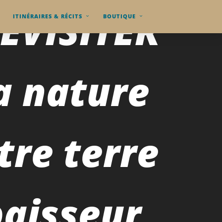
EVISITER
ITINÉRAIRES & RÉCITS
BOUTIQUE
a nature
tre terre
paisseur