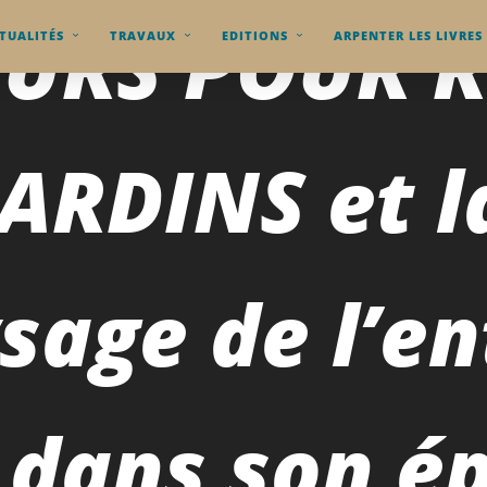
OURS POUR R
TUALITÉS
TRAVAUX
EDITIONS
ARPENTER LES LIVRES
ARDINS et l
sage de l’en
 dans son é