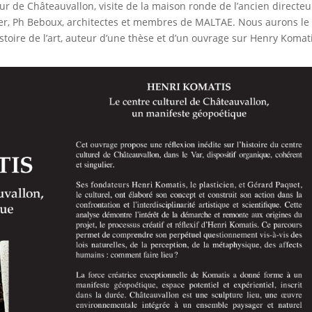
ur de Châteauvallon, visite de la maison ronde de l’ancien directeu
nder, Ph Beboux, architectes et membres de MALTAE. Nous aurons le 
istoire de l’art, auteur d’une thèse et d’un ouvrage sur Henry Komati