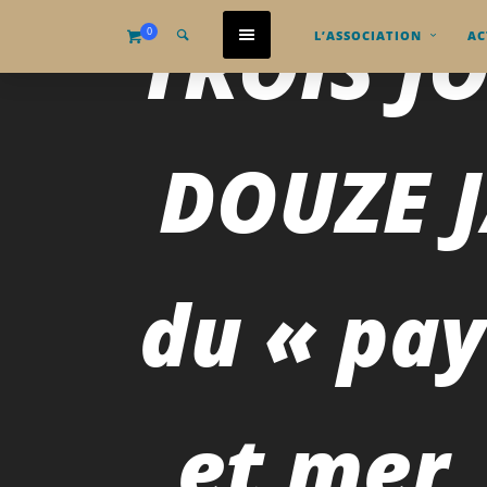
TROIS J
0
L’ASSOCIATION
AC
DOUZE J
du « pay
et mer,