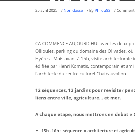
25 avril 2025
/
Non classé
/
By
Philou83
/ Comments
contin
CA COMMENCE AUJOURD HUI avec les deux premie
Ollioules, parking du domaine des Olivades, où n
Hyères . Mais avant à 15h, visite architecturale
édifiée par Henri Komatis, contemporain et ami 
l’architecte du centre culturel Chateauvallon.
12 séquences, 12 jardins pour revisiter pend
liens entre ville, agriculture… et mer.
A chaque étape, nous mettrons en débat «
15h -16h : séquence « architecture et agricul