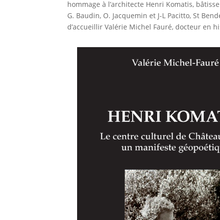
hommage à l’architecte Henri Komatis, bâtisse
G. Baudin, O. Jacquemin et J-L Pacitto, St Be
d’accueillir Valérie Michel Fauré, docteur en h