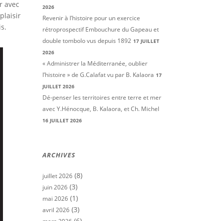
r avec
2026
plaisir
Revenir à l’histoire pour un exercice
s.
rétroprospectif Embouchure du Gapeau et
double tombolo vus depuis 1892
17 JUILLET
2026
« Administrer la Méditerranée, oublier
l’histoire » de G.Calafat vu par B. Kalaora
17
JUILLET 2026
Dé-penser les territoires entre terre et mer
avec Y.Hénocque, B. Kalaora, et Ch. Michel
16 JUILLET 2026
ARCHIVES
(8)
juillet 2026
(3)
juin 2026
(1)
mai 2026
(3)
avril 2026
(6)