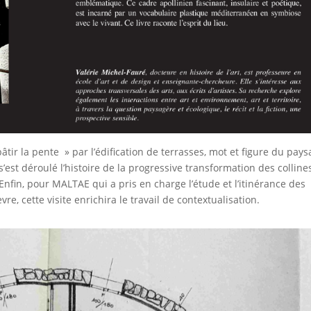
bâtir la pente » par l’édification de terrasses, mot et figure du pay
s’est déroulé l’histoire de la progressive transformation des colline
Enfin, pour MALTAE qui a pris en charge l’étude et l’itinérance des
re, cette visite enrichira le travail de contextualisation.