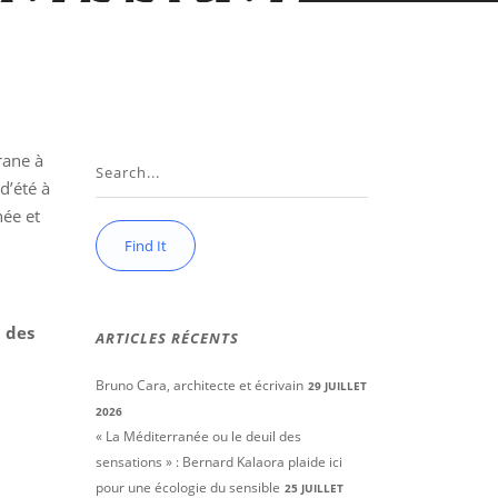
arine »
rane à
d’été à
née et
l des
ARTICLES RÉCENTS
Bruno Cara, architecte et écrivain
29 JUILLET
2026
« La Méditerranée ou le deuil des
sensations » : Bernard Kalaora plaide ici
pour une écologie du sensible
25 JUILLET