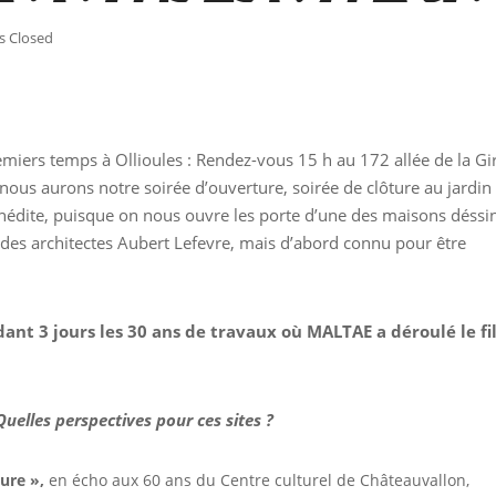
 Closed
entale et m
rs temps à Ollioules : Rendez-vous 15 h au 172 allée de la Gi
ous aurons notre soirée d’ouverture, soirée de clôture au jardin 
 inédite, puisque on nous ouvre les porte d’une des maisons déssi
des architectes Aubert Lefevre, mais d’abord connu pour être
ant 3 jours les 30 ans de travaux où MALTAE a déroulé le fi
Quelles perspectives pour ces sites ?
ture »,
en écho aux 60 ans du Centre culturel de Châteauvallon,