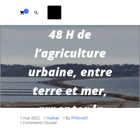
0
48 H de
l’agriculture
urbaine, entre
terre et mer,
arpenter la
1 mai 2022
/
maltae
/
By
Philou83
/ Comments Closed
plaine agricole