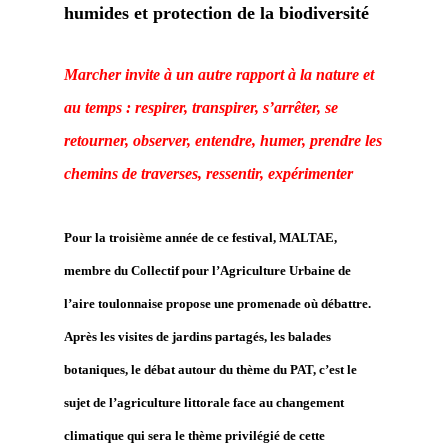
humides et protection de la biodiversité
Marcher invite à un autre rapport à la nature et
au temps : respirer, transpirer, s’arrêter, se
retourner, observer, entendre, humer, prendre les
chemins de traverses, ressentir, expérimenter
Pour la troisième année
de ce festival,
MALTAE,
membre
du
Collectif pour l’
A
griculture
U
rbaine de
l’aire toulonnaise
propose une promenade où débattre
.
Après les visites de jardins partagés, les balades
botaniques,
le
débat autour du thème du PAT,
c’est le
sujet de l’agriculture littorale face au changement
climatique qui sera le thème privilégié de cette