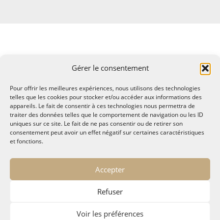
Gérer le consentement
Pour offrir les meilleures expériences, nous utilisons des technologies
telles que les cookies pour stocker et/ou accéder aux informations des
appareils. Le fait de consentir à ces technologies nous permettra de
traiter des données telles que le comportement de navigation ou les ID
uniques sur ce site. Le fait de ne pas consentir ou de retirer son
consentement peut avoir un effet négatif sur certaines caractéristiques
et fonctions.
© MALTAE, Mémoire A Lire, Territoire A l'Ecoute / 1995-
Accepter
2025
32, chemin Saint Lazare - Hyères 83400
Refuser
maltae2(arobase)gmail.com
Politique de confidentialité
Voir les préférences