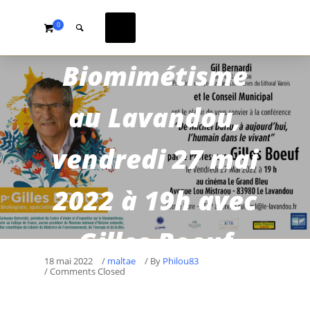
0
Biomimétisme
au Lavandou,
vendredi 27 mai
2022 à 19h avec
Gilles Boeuf
18 mai 2022
/
maltae
/
By
Philou83
/ Comments Closed