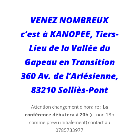
2022 à 20h,
VENEZ NOMBREUX
Solliès-Pont
c’est à KANOPEE, Tiers-
(Kanopée)
Lieu de la Vallée du
Gapeau en Transition
360 Av. de l’Arlésienne,
83210 Solliès-Pont
Attention changement d’horaire :
La
conférence débutera à 20h
(et non 18h
comme prévu initialement) contact au
0785733977