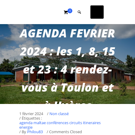
0
AGENDA FEVRIER
2024 : les 1, 8, 15
et 23 : 4 rendez-
vous à Toulon et
à Hyères
1 février 2024
/
Non classé
/ Étiquettes :
agenda maltae conférences circuits itineraires
energie
/
By
Philou83
/ Comments Closed