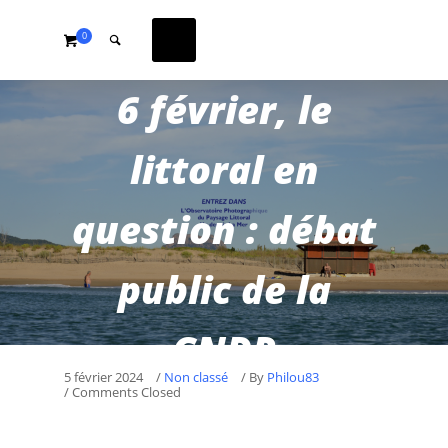
0
6 février, le
littoral en
question : débat
public de la
CNDP
5 février 2024
/
Non classé
/
By
Philou83
/ Comments Closed