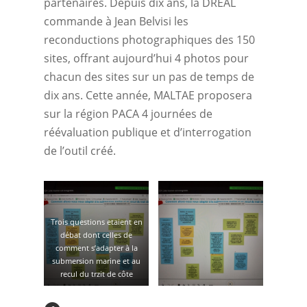
partenaires. Depuis dix ans, la DREAL
commande à Jean Belvisi les
reconductions photographiques des 150
sites, offrant aujourd’hui 4 photos pour
chacun des sites sur un pas de temps de
dix ans. Cette année, MALTAE proposera
sur la région PACA 4 journées de
réévaluation publique et d’interrogation
de l’outil créé.
Trois questions etaient en
débat dont celles de
comment s’adapter à la
submersion marine et au
recul du trzit de côte