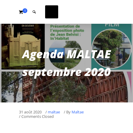
0
Agenda MALTAE
septembre 2020
31 août 2020
/
maltae
/
By
Maltae
/ Comments Closed