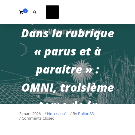
0
Dans la rubrique
« parus et à
paraitre » :
OMNI, troisième
tome de la
3 mars 2026
/
Non classé
/
By
Philou83
/ Comments Closed
trilogie de